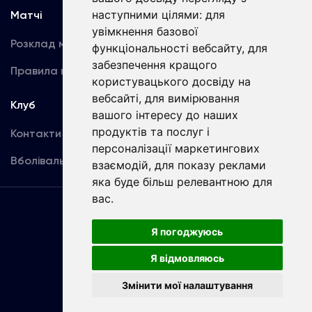
наступними цілями:
для
Матчі
Команда
увімкнення базової
Розклад матчів
Перша команда
функціональності вебсайту
,
для
забезпечення кращого
Правила поведінки
U19
користувацького досвіду на
вебсайті
,
для вимірювання
Клуб
вашого інтересу до наших
продуктів та послуг і
Контакти
персоналізації маркетингових
Вболівальникам
взаємодій
,
для показу реклами
яка буде більш релевантною для
вас
.
Угода
користувача
Я погоджуюсь
Я відмовляюсь
Copyright © ФК «Динамо» Київ
Змінити мої налаштування
Розроблено