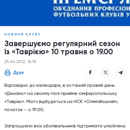
НОВИНИ КЛУБУ
Завершуємо регулярний сезон
із «Таврією» 10 травня о 19.00
25.04.2012, 16:10
Друк
Відповідно до календаря
, в
останній
ігровий
день
«
Динамо
» на
своєму полі
прийме
сімферопольську
«
Таврію
».
Матч
відбудеться
на
НСК
«
Олімпійський
»,
початок
–
о
19:00
.
Запрошуємо
всіх
у
болівальників
підтримати
улюблену