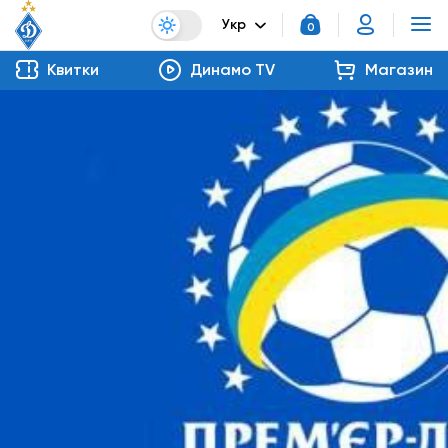
Укр
0
Квитки
Динамо TV
Магазин