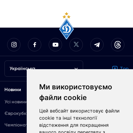
Українська
Top
Ми використовуємо
Новини
Медіа
файли cookie
Усі новини
Динамо TV
Цей вебсайт використовує файли
Єврокубки
Фотогалерея
cookie та інші технології
Чемпіонат України
відстеження для покращення
Акредитація
вашого досвіду перегляду з