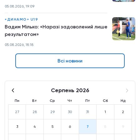
05.08.2026, 19:09
«ДИНАМО» U19
Вадим Мілько: «Наразі задоволений лише
результатом»
05.08.2026, 18:18
Всі новини
Серпень 2026
Пн
Вт
Ср
Чт
Пт
Сб
Нд
27
28
29
30
31
1
2
3
4
5
6
7
8
9