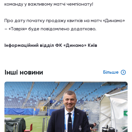
команду
у
важливому
матчі
чемпіонату!
Про дату
початку
продажу
квитків
на
матч «
Динамо
»
–
«
Таврія
» буде
повідомлено
додатково.
Інформаційний
відділ
ФК
«
Динамо
» Київ
Інші новини
Більше