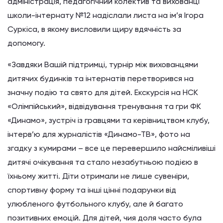
адміністрація, педагогічний колектив та вихованці
школи-інтернату №12 надіслали листа на ім’я Ігора
Суркіса, в якому висловили щиру вдячність за
допомогу.
«Завдяки Вашій підтримці, турнір між вихованцями
дитячих будинків та інтернатів перетворився на
значну подію та свято для дітей. Екскурсія на НСК
«Олімпійський», відвідування тренування та гри ФК
«Динамо», зустріч із гравцями та керівництвом клубу,
інтерв’ю для журналістів «Динамо-ТВ», фото на
згадку з кумирами – все це перевершило найсміливіші
дитячі очікування та стало незабутньою подією в
їхньому житті. Діти отримали не лише сувеніри,
спортивну форму та інші цінні подарунки від
улюбленого футбольного клубу, але й багато
позитивних емоцій. Для дітей, чия доля часто була