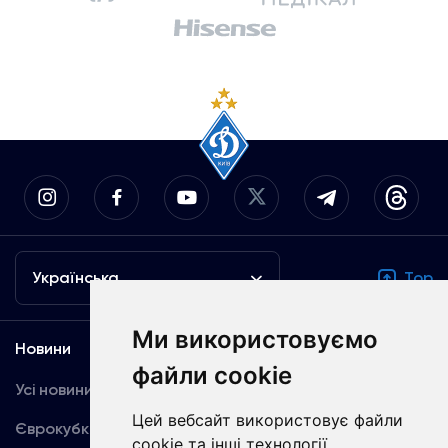
Українська
Top
Ми використовуємо
Новини
Медіа
файли cookie
Усі новини
Динамо TV
Цей вебсайт використовує файли
Єврокубки
Фотогалерея
cookie та інші технології