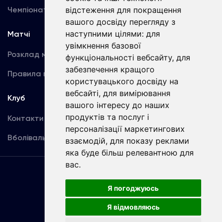
Чемпіонат України
відстеження для покращення
Акредитація
вашого досвіду перегляду з
наступними цілями:
для
Матчі
Команда
увімкнення базової
Розклад матчів
Перша команда
функціональності вебсайту
,
для
забезпечення кращого
Правила поведінки
U19
користувацького досвіду на
вебсайті
,
для вимірювання
Клуб
вашого інтересу до наших
продуктів та послуг і
Контакти
персоналізації маркетингових
Вболівальникам
взаємодій
,
для показу реклами
яка буде більш релевантною для
вас
.
Угода
користувача
Я погоджуюсь
Я відмовляюсь
Copyright © ФК «Динамо» Київ