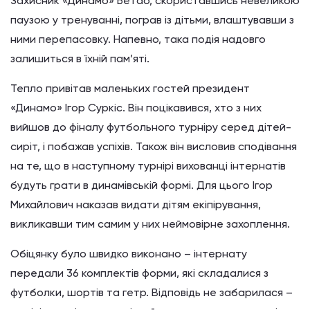
Захисник «Динамо» Бетао, скориставшись невеликою
паузою у тренуванні, пограв із дітьми, влаштувавши з
ними перепасовку. Напевно, така подія надовго
залишиться в їхній пам’яті.
Тепло привітав маленьких гостей президент
«Динамо» Ігор Суркіс. Він поцікавився, хто з них
вийшов до фіналу футбольного турніру серед дітей-
сиріт, і побажав успіхів. Також він висловив сподівання
на те, що в наступному турнірі вихованці інтернатів
будуть грати в динамівській формі. Для цього Ігор
Михайлович наказав видати дітям екіпірування,
викликавши тим самим у них неймовірне захоплення.
Обіцянку було швидко виконано – інтернату
передали 36 комплектів форми, які складалися з
футболки, шортів та гетр. Відповідь не забарилася –