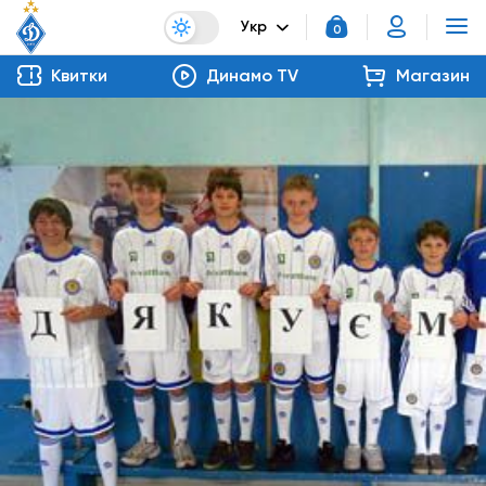
Укр
0
Квитки
Динамо TV
Магазин