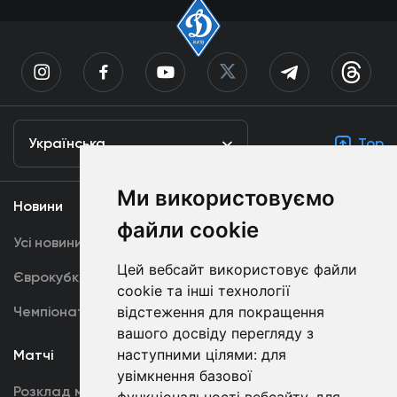
Українська
Top
Ми використовуємо
Новини
Медіа
файли cookie
Усі новини
Динамо TV
Цей вебсайт використовує файли
Єврокубки
Фотогалерея
cookie та інші технології
відстеження для покращення
Чемпіонат України
Акредитація
вашого досвіду перегляду з
наступними цілями:
для
Матчі
Команда
увімкнення базової
Розклад матчів
Перша команда