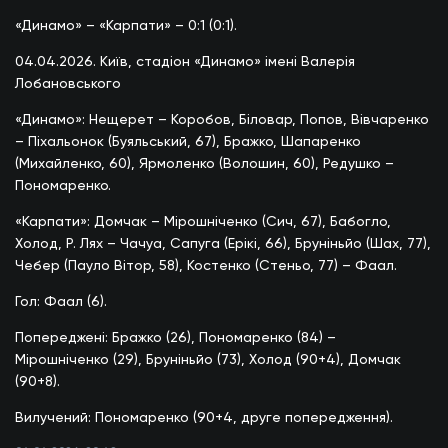
«Динамо» – «Карпати» – 0:1 (0:1).
04.04.2026. Київ, стадіон «Динамо» імені Валерія
Лобановського
«Динамо»: Нещерет – Коробов, Біловар, Попов, Вівчаренко
– Піхальонок (Буяльський, 67), Бражко, Шапаренко
(Михайленко, 60), Ярмоленко (Волошин, 60), Редушко –
Пономаренко.
«Карпати»: Домчак – Мірошніченко (Сич, 67), Бабогло,
Холод, Р. Лях – Чачуа, Сапуга (Ерікі, 66), Бруніньйо (Шах, 77),
Чебер (Пауло Вітор, 58), Костенко (Стеньо, 77) – Фаал.
Гол: Фаал (6).
Попереджені: Бражко (26), Пономаренко (84) –
Мірошніченко (29), Бруніньйо (73), Холод (90+4), Домчак
(90+8).
Вилучений: Пономаренко (90+4, друге попередження).