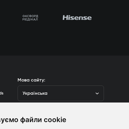
Мова сайту:
Українська
ds
уємо файли cookie
луб