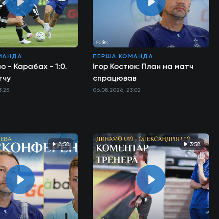
МАНДА
ПЕРША КОМАНДА
о - Карабах - 1:0.
Ігор Костюк: План на матч
тчу
спрацював
3:25
06.08.2026, 23:02
8:58
3:58