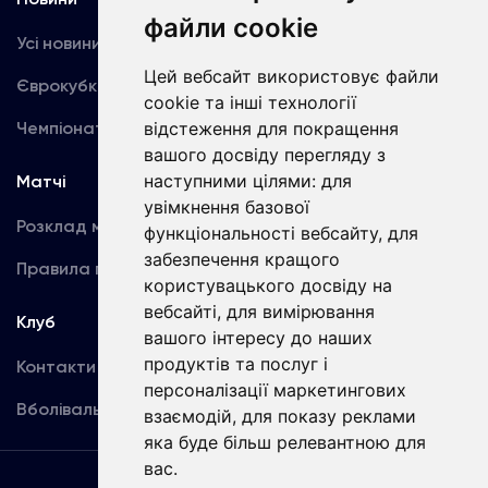
файли cookie
Усі новини
Динамо TV
Цей вебсайт використовує файли
Єврокубки
Фотогалерея
cookie та інші технології
відстеження для покращення
Чемпіонат України
Акредитація
вашого досвіду перегляду з
наступними цілями:
для
Матчі
Команда
увімкнення базової
Розклад матчів
Перша команда
функціональності вебсайту
,
для
забезпечення кращого
Правила поведінки
U19
користувацького досвіду на
вебсайті
,
для вимірювання
Клуб
вашого інтересу до наших
продуктів та послуг і
Контакти
персоналізації маркетингових
Вболівальникам
взаємодій
,
для показу реклами
яка буде більш релевантною для
вас
.
Угода