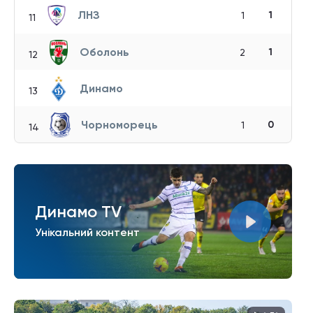
ЛНЗ
1
1
11
Оболонь
1
2
12
Динамо
13
Чорноморець
0
1
14
Динамо TV
Унікальний контент