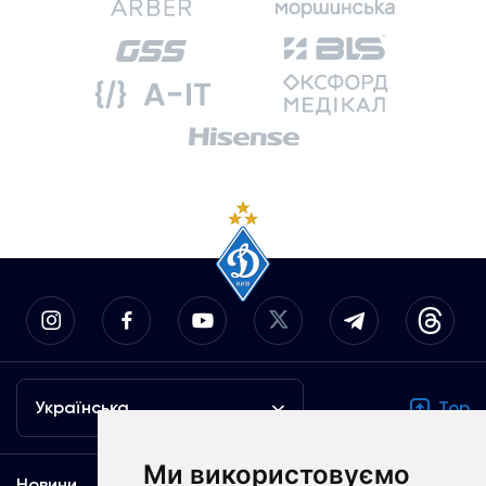
Українська
Top
Ми використовуємо
Новини
Медіа