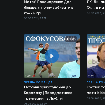
Матвій Пономаренко: Далі
ЛК. Динам
більше, я почну забивати в
Огляд ма
кожній грі
06.08.2026, 2
06.08.2026, 23:51
2:08
ПЕРША КОМАНДА
ПЕРША КО
Останні приготування до
Костюк т
Карабаху | Передматчеве
матч із К
тренування в Любліні
05.08.2026, 2
05.08.2026, 22:29