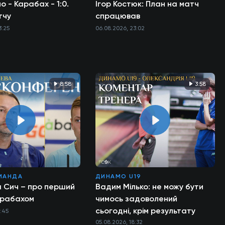
о - Карабах - 1:0.
Ігор Костюк: План на матч
тчу
спрацював
3:25
06.08.2026, 23:02
8:58
3:58
МАНДА
ДИНАМО U19
а Сич – про перший
Вадим Мілько: не можу бути
арабахом
чимось задоволений
сьогодні, крім результату
1:45
05.08.2026, 18:32