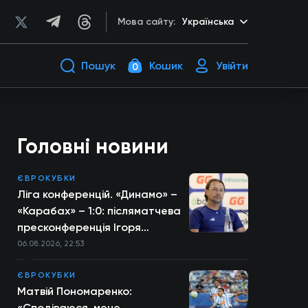
Мова сайту:
Українська
Пошук
Кошик
Увійти
0
Головні новини
ЄВРОКУБКИ
Ліга конференцій. «Динамо» –
«Карабах» – 1:0: післяматчева
пресконференція Ігоря
Костюка
06.08.2026, 22:53
ЄВРОКУБКИ
Матвій Пономаренко:
«Сподіваюся, мене