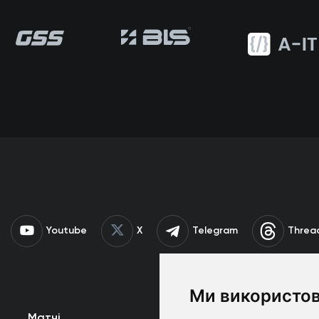
Youtube
X
Telegram
Threa
Ми використов
Матчі
Команда
К