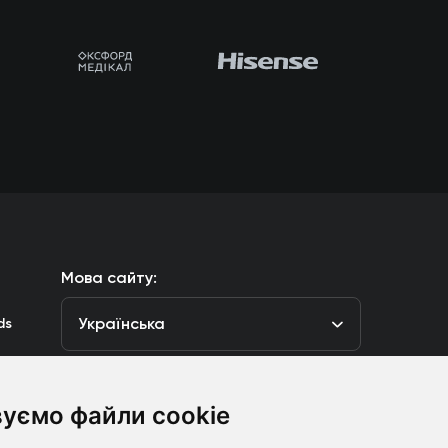
Мова сайту:
Українська
ds
уємо файли cookie
луб