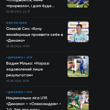
«прорвало», і далі буде
більше»
06.08.2026, 22:37
ЄВРОКУБКИ
Олексій Сич: «Хочу
якнайкраще проявити себе в
«Динамо»
05.08.2026, 19:09
«ДИНАМО» U19
Вадим Мілько: «Наразі
задоволений лише
результатом»
05.08.2026, 18:18
«ДИНАМО» U19
Національна ліга U19.
«Динамо» – «Олександрія» –
2:0. Звіт про матч