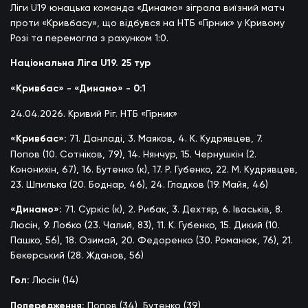
Ліги U19 юнацька команда «Динамо» зіграла виїзний матч
проти «Кривбасу», що відбувся на НТБ «Гірник» у Кривому
Розі та перемогла з рахунком 1:0.
Національна Ліга U19. 25 тур
«Кривбас» - «Динамо» - 0:1
24.04.2026. Кривий Ріг. НТБ «Гірник»
«Кривбас»:
71. Данладі, 3. Маяков, 4. К. Кудрявцев, 7.
Попов (10. Сотніков, 79), 14. Нянчур, 15. Чернушкін (2.
Кононихін, 67), 16. Бутенко (к), 17. Р. Губенко, ​​22. М. Кудрявцев,
23. Шпилька (20. Боднар, 46), 24. Гладков (19. Майя, 46)
«Динамо»:
71. Суркіс (к), 2. Рибак, 3. Дехтяр, 6. Іваськів, 8.
Люсін, 9. Лобко (23. Чалий, 83), 11. К. Губенко, 15. Дикий (10.
Пашко, 56), ​​18. Озимай, 20. Федоренко (30. Романюк, 76), 21.
Бекерський (28. Жданов, 56)
Гол:
Люсін (14)
Попередження:
Попов (34), Бутенко (39)