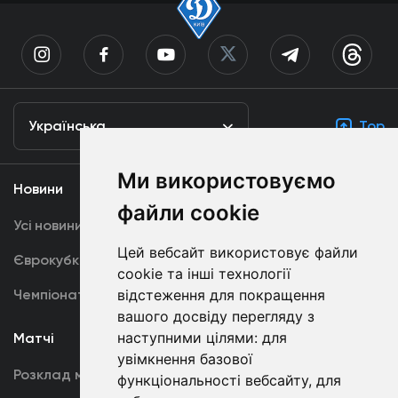
Українська
Top
Ми використовуємо
Новини
Медіа
файли cookie
Усі новини
Динамо TV
Цей вебсайт використовує файли
Єврокубки
Фотогалерея
cookie та інші технології
відстеження для покращення
Чемпіонат України
Акредитація
вашого досвіду перегляду з
наступними цілями:
для
Матчі
Команда
увімкнення базової
Розклад матчів
Перша команда
функціональності вебсайту
,
для