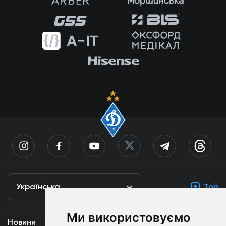
Українська
Top
Ми використовуємо
Новини
Медіа