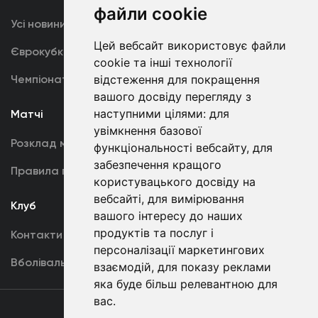
файли cookie
Усі новини
Динамо TV
Цей вебсайт використовує файли
Єврокубки
Фотогалерея
cookie та інші технології
відстеження для покращення
Чемпіонат України
Акредитація
вашого досвіду перегляду з
наступними цілями:
для
Матчі
Команда
увімкнення базової
Розклад матчів
Перша команда
функціональності вебсайту
,
для
забезпечення кращого
Правила поведінки
U19
користувацького досвіду на
вебсайті
,
для вимірювання
Клуб
вашого інтересу до наших
продуктів та послуг і
Контакти
персоналізації маркетингових
Вболівальникам
взаємодій
,
для показу реклами
яка буде більш релевантною для
вас
.
Угода