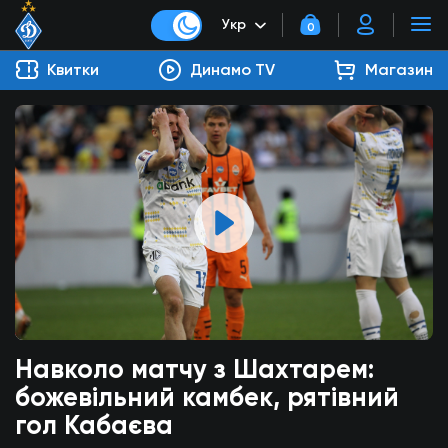
Укр
0
Квитки
Динамо TV
Магазин
Навколо матчу з Шахтарем:
божевільний камбек, рятівний
гол Кабаєва