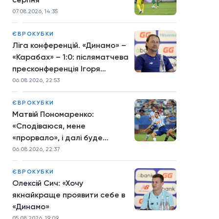
07.08.2026, 14:35
ЄВРОКУБКИ
Ліга конференцій. «Динамо» –
«Карабах» – 1:0: післяматчева
пресконференція Ігоря
Костюка
06.08.2026, 22:53
ЄВРОКУБКИ
Матвій Пономаренко:
«Сподіваюся, мене
«прорвало», і далі буде
більше»
06.08.2026, 22:37
ЄВРОКУБКИ
Олексій Сич: «Хочу
якнайкраще проявити себе в
«Динамо»
05.08.2026, 19:09