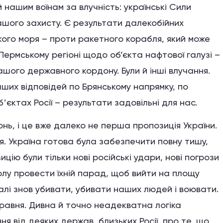
 нашим воїнам за влучність: українські Сили
ашого захисту. Є результати далекобійних
кого моря – проти ракетного корабля, який може
Пермському регіоні щодо об’єкта нафтової галузі –
ашого державного кордону. Були й інші влучання.
ших відповідей по Брянському напрямку, по
єктах Росії – результати задовільні для нас.
онь, і це вже далеко не перша пропозиція України.
ня. Україна готова була забезпечити повну тишу,
цію були тільки нові російські удари, нові погрози
зволу провести їхній парад, щоб вийти на площу
далі знов убивати, убивати наших людей і воювати.
травня. Дивна й точно неадекватна логіка
ня від деяких держав, близьких Росії, про те, що