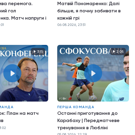
ва перемога.
Матвій Пономаренко: Далі
ний гол
більше, я почну забивати в
ка. Матч напруги і
кожній грі
:01
06.08.2026, 23:51
3:15
2:08
МАНДА
ПЕРША КОМАНДА
юк: План на матч
Останні приготування до
ав
Карабаху | Передматчеве
тренування в Любліні
3:02
05.08.2026, 22:29