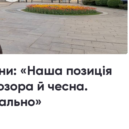
ни: «Наша позиція
зора й чесна.
кально»