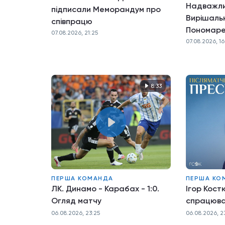
Надважли
підписали Меморандум про
Вирішаль
співпрацю
Пономарен
07.08.2026, 21:25
нервів
07.08.2026, 16
8:33
ПЕРША КОМАНДА
ПЕРША КО
ЛК. Динамо - Карабах - 1:0.
Ігор Кост
Огляд матчу
спрацюв
06.08.2026, 23:25
06.08.2026, 2