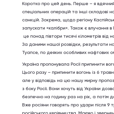
Коротко про цей день. Перше – я вдячний
спеціальних операцій та інші складові н
санкцій. Зокрема, щодо регіону Каспійсь
запускати «калібри». Також є влучання в 
це понад півтори тисячі кілометрів від н
За даними нашої розвідки, результати на
Туапсе, по деяких особливих нафтових обʼ
Україна пропонувала Росії припинити вог
Цього разу – припинити вогонь із 6 трав
але у відповідь на цю нашу мирну пропози
з боку Росії. Вони хочуть від України до
безпечно на годину раз на рік, а потім 
Вже росіяни говорять про удари після 9 
російського керівництва. Маємо і звернен