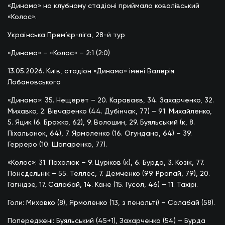
«Динамо» на клубному стадіоні приймало ковалівський
«Колос».
Українська Прем’єр-ліга, 28-й тур
«Динамо» – «Колос» – 2:1 (2:0)
13.05.2026. Київ, стадіон «Динамо» імені Валерія
Лобановського
«Динамо»: 35. Нещерет – 20. Караваєв, 34. Захарченко, 32.
Михавко, 2. Вівчаренко (44. Дубінчак, 77) – 91. Михайленко,
5. Яцик (6. Бражко, 62), 9. Волошин, 29. Буяльський (к, 8.
Піхальонок, 64), 7. Ярмоленко (16. Огундана, 64) – 39.
Герреро (10. Шапаренко, 77).
«Колос»: 31. Пахолюк – 9. Цуріков (к), 6. Бурда, 3. Козік, 77.
Понєдєльнік – 55. Теллес, 7. Демченко (99. Ррапай, 79), 20.
Гагнідзе, 17. Салабай, 14. Кане (15. Гусол, 46) – 11. Тахірі.
Голи: Михавко (8), Ярмоленко (13, з пенальті) – Салабай (58).
Попереджені: Буяльський (45+1), Захарченко (54) – Бурда