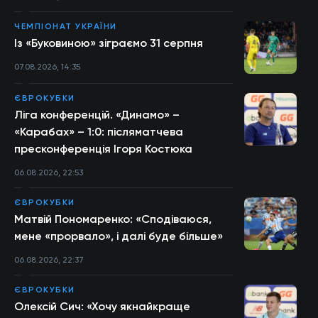
ЧЕМПІОНАТ УКРАЇНИ
Із «Буковиною» зіграємо 31 серпня
07.08.2026, 14:35
ЄВРОКУБКИ
Ліга конференцій. «Динамо» –
«Карабах» – 1:0: післяматчева
пресконференція Ігоря Костюка
06.08.2026, 22:53
ЄВРОКУБКИ
Матвій Пономаренко: «Сподіваюся,
мене «прорвало», і далі буде більше»
06.08.2026, 22:37
ЄВРОКУБКИ
Олексій Сич: «Хочу якнайкраще