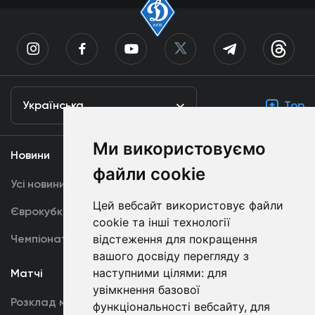
Українська
Top
Ми використовуємо
Новини
Медіа
файли cookie
Усі новини
Динамо TV
Цей вебсайт використовує файли
Єврокубки
Фотогалерея
cookie та інші технології
відстеження для покращення
Чемпіонат України
Акредитація
вашого досвіду перегляду з
наступними цілями:
для
Матчі
Команда
увімкнення базової
Розклад матчів
Перша команда
функціональності вебсайту
,
для