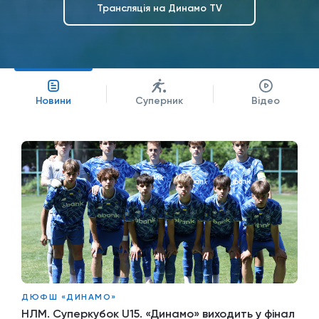
Трансляція на Динамо TV
Новини
Суперник
Відео
ДЮФШ «ДИНАМО»
НЛМ. Суперкубок U15. «Динамо» виходить у фінал