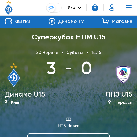
Укр
0
Квитки
Динамо TV
Магазин
Суперкубок НЛМ U15
20 Червня
Субота
14:15
3
0
-
Динамо U15
ЛНЗ U15
Київ
Черкаси
НТБ Нивки