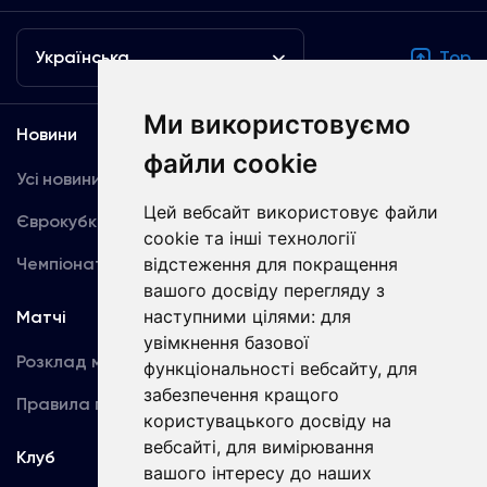
Українська
Top
Ми використовуємо
Новини
Медіа
файли cookie
Усі новини
Динамо TV
Цей вебсайт використовує файли
Єврокубки
Фотогалерея
cookie та інші технології
Чемпіонат України
відстеження для покращення
Акредитація
вашого досвіду перегляду з
наступними цілями:
для
Матчі
Команда
увімкнення базової
Розклад матчів
Перша команда
функціональності вебсайту
,
для
забезпечення кращого
Правила поведінки
U19
користувацького досвіду на
вебсайті
,
для вимірювання
Клуб
вашого інтересу до наших