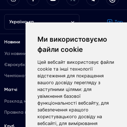
Українська
Top
Ми використовуємо
Новини
Медіа
файли cookie
Усі новини
Динамо TV
Цей вебсайт використовує файли
Єврокубки
Фотогалерея
cookie та інші технології
Чемпіонат України
відстеження для покращення
Акредитація
вашого досвіду перегляду з
наступними цілями:
для
Матчі
Команда
увімкнення базової
Розклад матчів
Перша команда
функціональності вебсайту
,
для
забезпечення кращого
Правила поведінки
U19
користувацького досвіду на
вебсайті
,
для вимірювання
Клуб