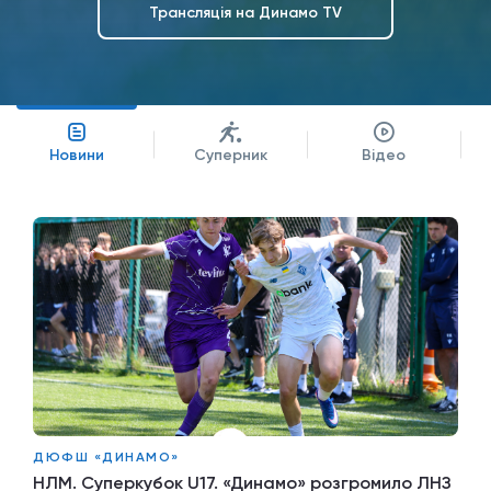
Трансляція на Динамо TV
Новини
Суперник
Відео
ДЮФШ «ДИНАМО»
НЛМ. Суперкубок U17. «Динамо» розгромило ЛНЗ