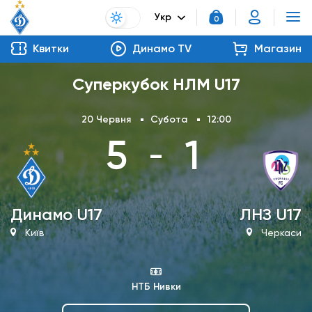
Укр
0
Квитки
Динамо TV
Магазин
Суперкубок НЛМ U17
20 Червня
Субота
12:00
5
1
-
Динамо U17
ЛНЗ U17
Київ
Черкаси
НТБ Нивки