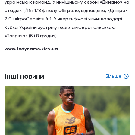
українських команд. У нинішньому сезоні «Динамо» на
стадіях 1/16 і 1/8 фіналу обіграло, відповідно, «Дніпро»
2:0 і «ІгроСервіс» 4:1. У чвертьфіналі чинні володарі
Кубка України зустрінуться з сімферопольською
«Таврією» (5 і 8 грудня).
www.fcdynamo.kiev.ua
Інші новини
Більше