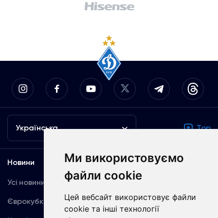
Українська
Top
Ми використовуємо
Новини
Медіа
файли cookie
Усі новини
Динамо TV
Цей вебсайт використовує файли
Єврокубки
Фотогалерея
cookie та інші технології