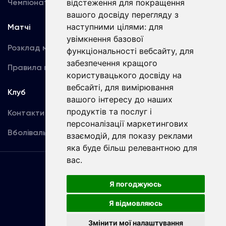
Чемпіонат України
відстеження для покращення
Акредитація
вашого досвіду перегляду з
наступними цілями:
для
Матчі
Команда
увімкнення базової
Розклад матчів
Перша команда
функціональності вебсайту
,
для
забезпечення кращого
Правила поведінки
U19
користувацького досвіду на
вебсайті
,
для вимірювання
Клуб
вашого інтересу до наших
продуктів та послуг і
Контакти
персоналізації маркетингових
Вболівальникам
взаємодій
,
для показу реклами
яка буде більш релевантною для
вас
.
Угода
користувача
Я погоджуюсь
Я відмовляюсь
Copyright © ФК «Динамо» Київ
Змінити мої налаштування