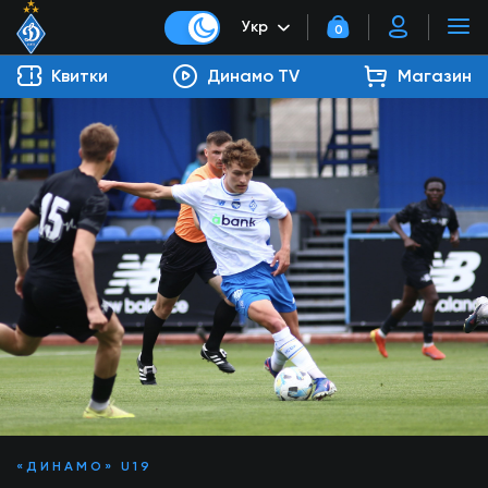
Укр
0
Квитки
Динамо TV
Магазин
«ДИНАМО» U19