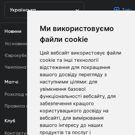
Українська
Top
Ми використовуємо
Новини
Медіа
файли cookie
Усі новини
Динамо TV
Цей вебсайт використовує файли
Єврокубки
Фотогалерея
cookie та інші технології
відстеження для покращення
Чемпіонат України
Акредитація
вашого досвіду перегляду з
наступними цілями:
для
Матчі
Команда
увімкнення базової
Розклад матчів
Перша команда
функціональності вебсайту
,
для
забезпечення кращого
Правила поведінки
U19
користувацького досвіду на
вебсайті
,
для вимірювання
Клуб
вашого інтересу до наших
продуктів та послуг і
Контакти