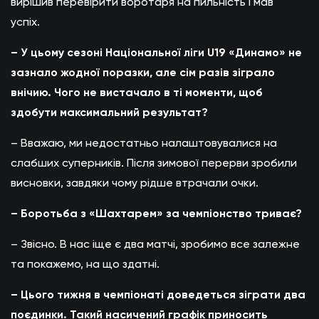
вирішив перевірити воротаря на пильність і мав
успіх.
– У цьому сезоні Національної ліги U19 «Динамо» не
зазнало жодної поразки, але сім разів зіграло
внічию. Чого не вистачало в ті моменти, щоб
здобути максимальний результат?
– Вважаю, ми недостатньо налаштовувалися на
слабших суперників. Після зимової перерви зробили
висновки, завдяки чому рідше втрачали очки.
– Боротьба з «Шахтарем» за чемпіонство триває?
– Звісно. В нас іще є два матчі, зробимо все залежне
та покажемо, на що здатні.
– Цього тижня в чемпіонаті доведеться зіграти два
поєдинки. Такий насичений графік приносить