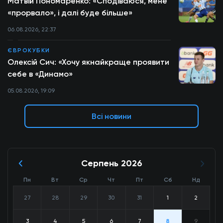
Матвій Пономаренко: «Сподіваюся, мене
«прорвало», і далі буде більше»
06.08.2026, 22:37
ЄВРОКУБКИ
Олексій Сич: «Хочу якнайкраще проявити
себе в «Динамо»
05.08.2026, 19:09
Всі новини
Серпень 2026
Пн
Вт
Ср
Чт
Пт
Сб
Нд
27
28
29
30
31
1
2
3
4
5
6
7
8
9