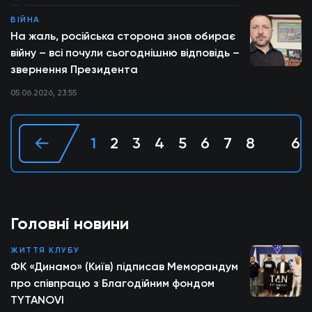
ВІЙНА
На жаль, російська сторона знов обирає
війну – всі почули сьогоднішню відповідь –
звернення Президента
05.06.2026, 23:55
1
2
3
4
5
6
7
8
68
...
Головні новини
ЖИТТЯ КЛУБУ
ФК «Динамо» (Київ) підписав Меморандум
про співпрацю з Благодійним фондом
TYTANOVI