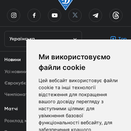
Українська
Top
Ми використовуємо
Новини
Медіа
файли cookie
Усі новини
Динамо TV
Цей вебсайт використовує файли
Єврокубки
Фотогалерея
cookie та інші технології
Чемпіонат України
відстеження для покращення
Акредитація
вашого досвіду перегляду з
наступними цілями:
для
Матчі
Команда
увімкнення базової
Розклад матчів
Перша команда
функціональності вебсайту
,
для
забезпечення кращого