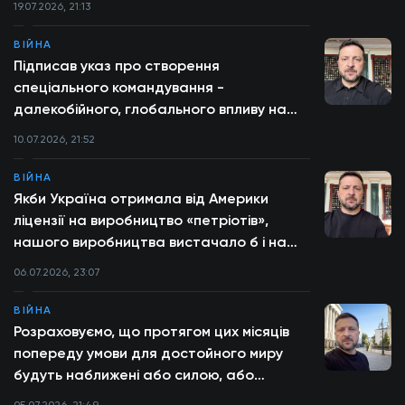
19.07.2026, 21:13
ВІЙНА
Підписав указ про створення
спеціального командування -
далекобійного, глобального впливу на
Росію — звернення Президента
10.07.2026, 21:52
ВІЙНА
Якби Україна отримала від Америки
ліцензії на виробництво «петріотів»,
нашого виробництва вистачало б і на
захист України, і на допомогу партнерам,
06.07.2026, 23:07
які цього потребують – звернення
Президента
ВІЙНА
Розраховуємо, що протягом цих місяців
попереду умови для достойного миру
будуть наближені або силою, або
дипломатією – звернення Президента