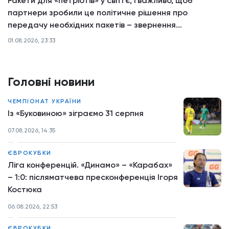
Ракети для «петріотів» у світі є, і важливо, щоб
партнери зробили це політичне рішення про
передачу необхідних пакетів – звернення
Президента
01.08.2026, 23:33
Головні новини
ЧЕМПІОНАТ УКРАЇНИ
Із «Буковиною» зіграємо 31 серпня
07.08.2026, 14:35
ЄВРОКУБКИ
Ліга конференцій. «Динамо» – «Карабах»
– 1:0: післяматчева пресконференція Ігоря
Костюка
06.08.2026, 22:53
ЄВРОКУБКИ