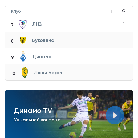
О
Клуб
І
ЛНЗ
1
1
7
Буковина
1
1
8
Динамо
9
Лівий Берег
10
Динамо TV
Унікальний контент