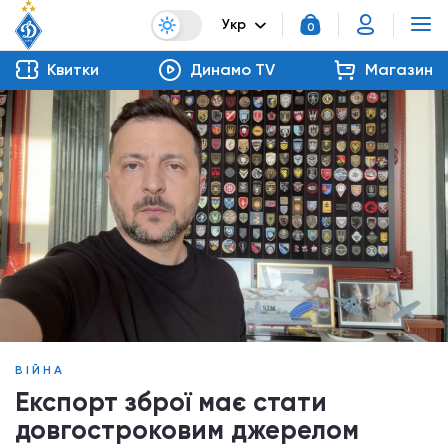
Укр
0
Квитки
Динамо TV
Магазин
ВІЙНА
Експорт зброї має стати
довгостроковим джерелом