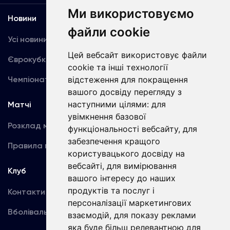
Ми використовуємо
Новини
Медіа
файли cookie
Усі новини
Динамо TV
Цей вебсайт використовує файли
Єврокубки
Фотогалерея
cookie та інші технології
Чемпіонат України
Акредитація
відстеження для покращення
вашого досвіду перегляду з
наступними цілями:
для
Матчі
Команда
увімкнення базової
Розклад матчів
Перша команда
функціональності вебсайту
,
для
забезпечення кращого
Правила поведінки
U19
користувацького досвіду на
вебсайті
,
для вимірювання
Клуб
вашого інтересу до наших
продуктів та послуг і
Контакти
персоналізації маркетингових
Вболівальникам
взаємодій
,
для показу реклами
яка буде більш релевантною для