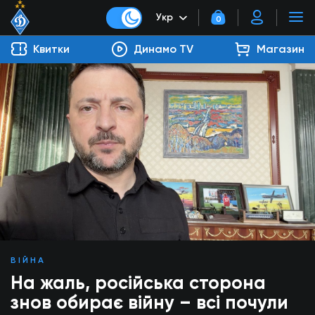
Укр
0
Квитки
Динамо TV
Магазин
ВІЙНА
На жаль, російська сторона
знов обирає війну – всі почули