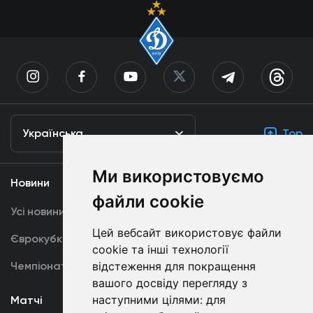
Українська
Top
Ми використовуємо
Новини
Медіа
файли cookie
Усі новини
Динамо TV
Цей вебсайт використовує файли
Єврокубки
Фотогалерея
cookie та інші технології
Чемпіонат України
Акредитація
відстеження для покращення
вашого досвіду перегляду з
наступними цілями:
для
Матчі
Команда