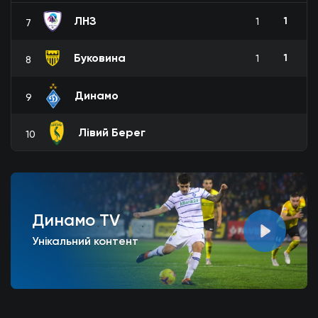
ЛНЗ
1
1
7
Буковина
1
1
8
Динамо
9
Лівий Берег
10
Динамо TV
Унікальний контент