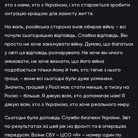
хто з нами, хто з Україною, і хто старається зробити
ситуацію кращою для захисту життя.
На жаль, російська сторона знов обирає війну – всі
почули сьогоднішню відповідь. Слабка відповідь. Він
просто не хоче закінчувати війну. Думаю, що багатьох
у світі ця відповідь розчарувала. Не хоче він нічого
змінювати, не хоче визнати, що його війна
подобається тільки йому й тим, хто тягне з нього
гроші, – вони всі сьогодні були дуже усміхнені.
Значить, грошей у Росії має стати менше, а тиску на
Росію – більше. Я дякую всім, хто допомагає нам! Я
дякую всім, хто з Україною, хто хоче реального миру.
Сьогодні була доповідь Служби безпеки України. Звіт
по результатах за цей рік на фронті та в операціях
передусім. Воїни СБУ – ЦСО «А» – номер один по