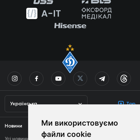
Українська
Top
Ми використовуємо
Новини
Медіа
файли cookie
Усі новини
Динамо TV