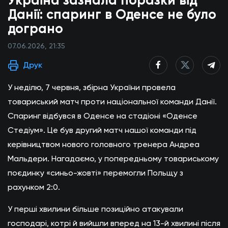
Україна зазнала поразки від
Данії: спаринг в Оденсе не було
дограно
07.06.2026, 21:35
Друк
У неділю, 7 червня, збірна України провела
товариський матч проти національної команди Данії.
Спаринг відбувся в Оденсе на стадіоні «Оденсе
Стедіум». Це був другий матч нашої команди під
керівництвом нового головного тренера Андреа
Мальдери. Нагадаємо, у попередньому товариському
поєдинку «синьо-жовті» перемогли Польщу з
рахунком 2:0.
У перші хвилини більше позиційно атакували
господарі, котрі й вийшли вперед на 13-й хвилині після