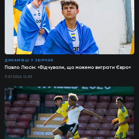
ДИНАМІВЦІ У ЗБІРНИХ
Павло Люсін: «Відчували, що можемо виграти Євро»
11.07.2026, 12:03