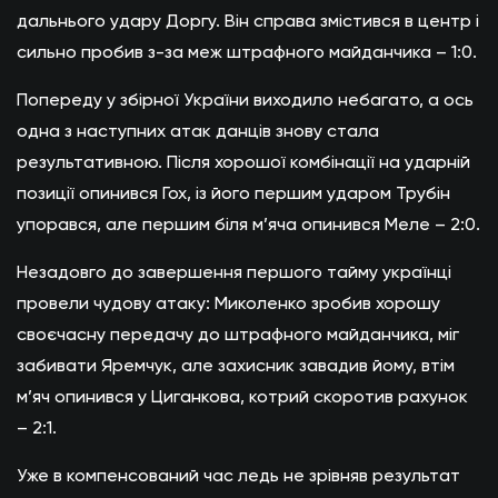
дальнього удару Доргу. Він справа змістився в центр і
сильно пробив з-за меж штрафного майданчика – 1:0.
Попереду у збірної України виходило небагато, а ось
одна з наступних атак данців знову стала
результативною. Після хорошої комбінації на ударній
позиції опинився Гох, із його першим ударом Трубін
упорався, але першим біля м’яча опинився Меле – 2:0.
Незадовго до завершення першого тайму українці
провели чудову атаку: Миколенко зробив хорошу
своєчасну передачу до штрафного майданчика, міг
забивати Яремчук, але захисник завадив йому, втім
м’яч опинився у Циганкова, котрий скоротив рахунок
– 2:1.
Уже в компенсований час ледь не зрівняв результат