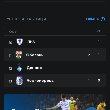
ТУРНІРНА ТАБЛИЦЯ
Більше
О
Клуб
І
ЛНЗ
1
1
10
Оболонь
1
2
11
Динамо
12
Чорноморець
0
1
13