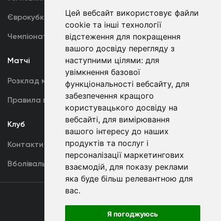
Цей вебсайт використовує файли
Єврокубки
Фотогалерея
cookie та інші технології
відстеження для покращення
Чемпіонат України
Акредитація
вашого досвіду перегляду з
наступними цілями:
для
Матчі
Команда
увімкнення базової
Розклад матчів
Перша команда
функціональності вебсайту
,
для
забезпечення кращого
Правила поведінки
U19
користувацького досвіду на
вебсайті
,
для вимірювання
Клуб
вашого інтересу до наших
продуктів та послуг і
Контакти
персоналізації маркетингових
Вболівальникам
взаємодій
,
для показу реклами
яка буде більш релевантною для
вас
.
Угода
користувача
Я погоджуюсь