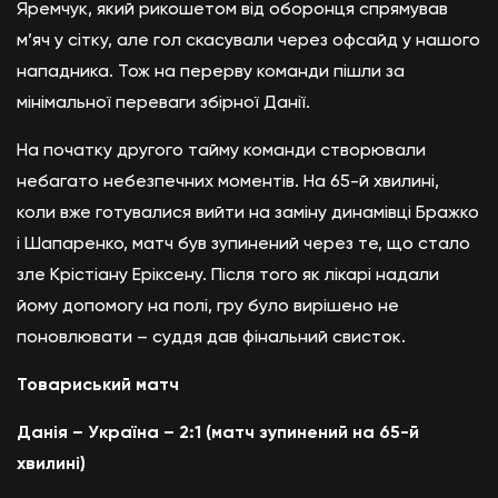
Яремчук, який рикошетом від оборонця спрямував
м’яч у сітку, але гол скасували через офсайд у нашого
нападника. Тож на перерву команди пішли за
мінімальної переваги збірної Данії.
На початку другого тайму команди створювали
небагато небезпечних моментів. На 65-й хвилині,
коли вже готувалися вийти на заміну динамівці Бражко
і Шапаренко, матч був зупинений через те, що стало
зле Крістіану Еріксену. Після того як лікарі надали
йому допомогу на полі, гру було вирішено не
поновлювати – суддя дав фінальний свисток.
Товариський матч
Данія – Україна – 2:1 (матч зупинений на 65-й
хвилині)