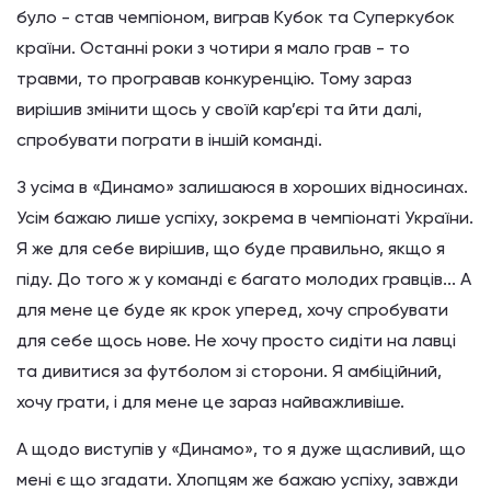
було - став чемпіоном, виграв Кубок та Суперкубок
країни. Останні роки з чотири я мало грав - то
травми, то програвав конкуренцію. Тому зараз
вирішив змінити щось у своїй кар’єрі та йти далі,
спробувати пограти в іншій команді.
З усіма в «Динамо» залишаюся в хороших відносинах.
Усім бажаю лише успіху, зокрема в чемпіонаті України.
Я же для себе вирішив, що буде правильно, якщо я
піду. До того ж у команді є багато молодих гравців... А
для мене це буде як крок уперед, хочу спробувати
для себе щось нове. Не хочу просто сидіти на лавці
та дивитися за футболом зі сторони. Я амбіційний,
хочу грати, і для мене це зараз найважливіше.
А щодо виступів у «Динамо», то я дуже щасливий, що
мені є що згадати. Хлопцям же бажаю успіху, завжди