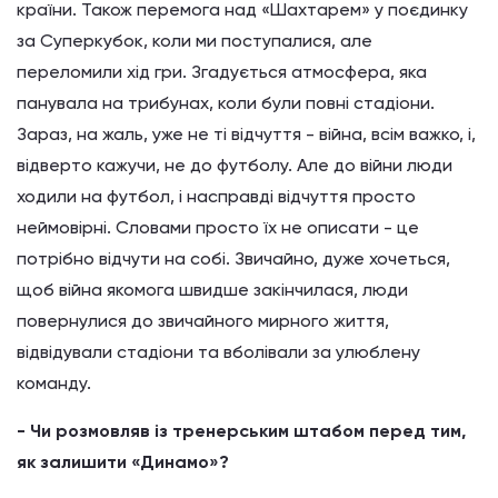
країни. Також перемога над «Шахтарем» у поєдинку
за Суперкубок, коли ми поступалися, але
переломили хід гри. Згадується атмосфера, яка
панувала на трибунах, коли були повні стадіони.
Зараз, на жаль, уже не ті відчуття - війна, всім важко, і,
відверто кажучи, не до футболу. Але до війни люди
ходили на футбол, і насправді відчуття просто
неймовірні. Словами просто їх не описати - це
потрібно відчути на собі. Звичайно, дуже хочеться,
щоб війна якомога швидше закінчилася, люди
повернулися до звичайного мирного життя,
відвідували стадіони та вболівали за улюблену
команду.
- Чи розмовляв із тренерським штабом перед тим,
як залишити «Динамо»?