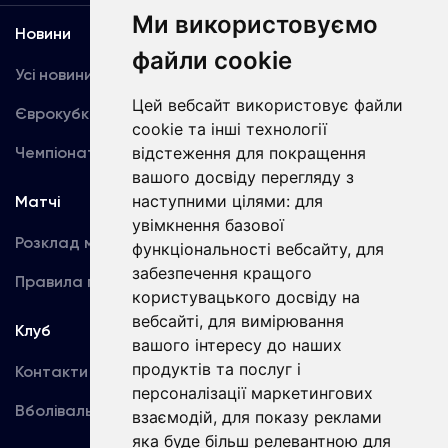
Ми використовуємо
Новини
Медіа
файли cookie
Усі новини
Динамо TV
Цей вебсайт використовує файли
Єврокубки
Фотогалерея
cookie та інші технології
Чемпіонат України
відстеження для покращення
Акредитація
вашого досвіду перегляду з
наступними цілями:
для
Матчі
Команда
увімкнення базової
Розклад матчів
Перша команда
функціональності вебсайту
,
для
забезпечення кращого
Правила поведінки
U19
користувацького досвіду на
вебсайті
,
для вимірювання
Клуб
вашого інтересу до наших
продуктів та послуг і
Контакти
персоналізації маркетингових
Вболівальникам
взаємодій
,
для показу реклами
яка буде більш релевантною для