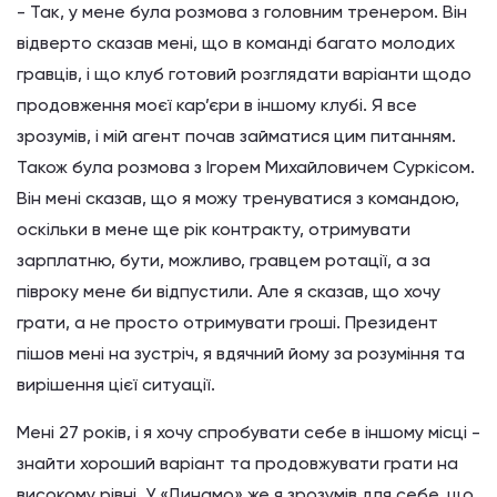
- Так, у мене була розмова з головним тренером. Він
відверто сказав мені, що в команді багато молодих
гравців, і що клуб готовий розглядати варіанти щодо
продовження моєї кар’єри в іншому клубі. Я все
зрозумів, і мій агент почав займатися цим питанням.
Також була розмова з Ігорем Михайловичем Суркісом.
Він мені сказав, що я можу тренуватися з командою,
оскільки в мене ще рік контракту, отримувати
зарплатню, бути, можливо, гравцем ротації, а за
півроку мене би відпустили. Але я сказав, що хочу
грати, а не просто отримувати гроші. Президент
пішов мені на зустріч, я вдячний йому за розуміння та
вирішення цієї ситуації.
Мені 27 років, і я хочу спробувати себе в іншому місці -
знайти хороший варіант та продовжувати грати на
високому рівні. У «Динамо» же я зрозумів для себе, що