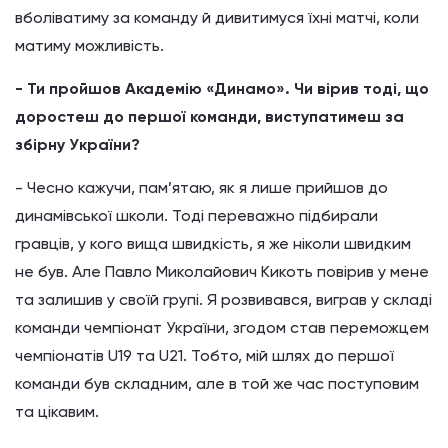
вболіватиму за команду й дивитимуся їхні матчі, коли
матиму можливість.
- Ти пройшов Академію «Динамо». Чи вірив тоді, що
доростеш до першої команди, виступатимеш за
збірну України?
- Чесно кажучи, пам’ятаю, як я лише прийшов до
динамівської школи. Тоді переважно підбирали
гравців, у кого вища швидкість, я же ніколи швидким
не був. Але Павло Миколайович Кикоть повірив у мене
та залишив у своїй групі. Я розвивався, виграв у складі
команди чемпіонат України, згодом став переможцем
чемпіонатів U19 та U21. Тобто, мій шлях до першої
команди був складним, але в той же час поступовим
та цікавим.