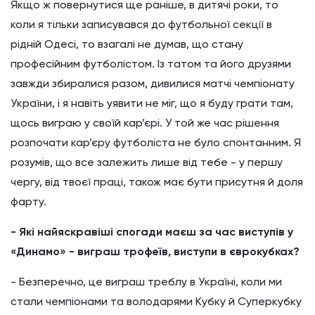
Якщо ж повернутися ще раніше, в дитячі роки, то
коли я тільки записувався до футбольної секції в
рідній Одесі, то взагалі не думав, що стану
професійним футболістом. Із татом та його друзями
завжди збиралися разом, дивилися матчі чемпіонату
України, і я навіть уявити не міг, що я буду грати там,
щось виграю у своїй кар’єрі. У той же час рішення
розпочати кар’єру футболіста не було спонтанним. Я
розумів, що все залежить лише від тебе - у першу
чергу, від твоєї праці, також має бути присутня й доля
фарту.
- Які найяскравіші спогади маєш за час виступів у
«Динамо» - виграш трофеїв, виступи в єврокубках?
- Безперечно, це виграш треблу в Україні, коли ми
стали чемпіонами та володарями Кубку й Суперкубку