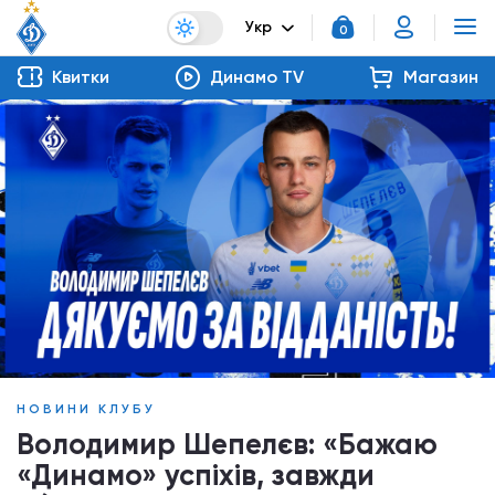
Укр
0
Квитки
Динамо TV
Магазин
НОВИНИ КЛУБУ
Володимир Шепелєв: «Бажаю
«Динамо» успіхів, завжди