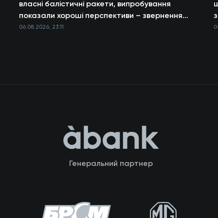
власні балістичні ракети, випробування
щ
показали хороші перспективи – звернення
з
Президента
06.08.2026, 23:11
0
Генеральний партнер