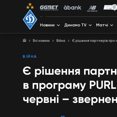
Новини
Динамо TV
Матчі
Всі новини
Війна
Є рішення партнерів про н
ВІЙНА
Є рішення партн
в програму PURL 
червні – зверне