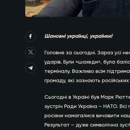
Шановні українці, українки!
Головне за сьогодні. Зараз усі нео
ударів. Були «шахеди», була бал
терміналу. Важливо всім підтрим
громаду, які зазнають російських 
Сьогодні в Україні був Марк Рютт
зустріч Ради Україна – НАТО. Всі 
росіяни намагалися вичавити наш
Результат – дуже символічна зустр