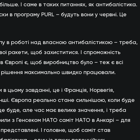
ільше. І саме в таких питаннях, як антибалістика.
ски в програму PURL – будуть вони у червні. Це
у в роботі над власною антибалістикою – треба,
свої ракети, щоб захиститися. І спроможність
 Європі є, щоб виробництво було – теж є всі
і рішення максимально швидко працювали.
и в цьому завданні, це і Франція, Норвегія,
, інші. Європа реально стане сильнішою, коли буде
 це буде, але час має велике значення, і треба
или з Генсеком НАТО саміт НАТО в Анкарі – для
представлені. І головне, щоб саміт став
балістика – один із таких потенційних