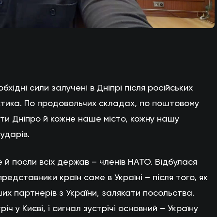
бхідні сили залучені в Дніпрі після російських
істика. По продовольчих складах, по поштовому
ати Дніпро й кожне наше місто, кожну нашу
ударів.
е й посли всіх держав – членів НАТО. Відбулася
представники країн саме в Україні – після того, як
их партнерів з України, залякати посольства.
іч у Києві, і сигнал зустрічі основний – Україну