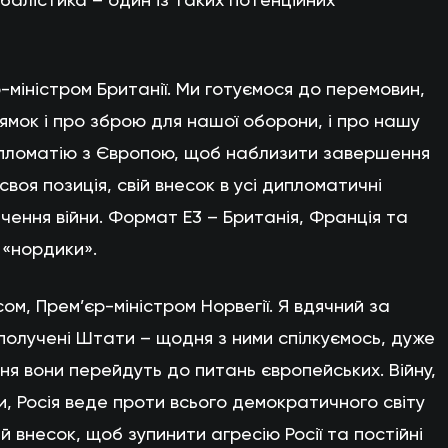
р-міністром Британії. Ми готуємося до перемовин,
рямок і про зброю для нашої оборони, і про нашу
ипломатію з Європою, щоб наблизити завершення
 своя позиція, свій внесок в усі дипломатичні
нчення війни. Формат Е3 – Британія, Франція та
 «нордики».
ом, Прем’єр-міністром Норвегії. Я вдячний за
 Сполучені Штати – щодня з ними спілкуємось, дуже
ння вони перейдуть до питань європейських. Війну,
и, Росія веде проти всього демократичного світу
й внесок, щоб зупинити агресію Росії та постійні