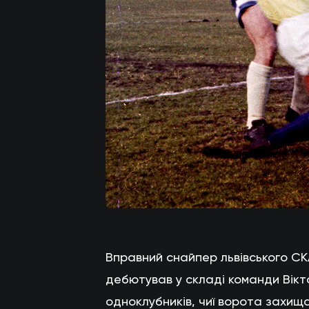
Вправний снайпер львівського СК
дебютував у складі команди Вікто
одноклубників, чиї ворота захища