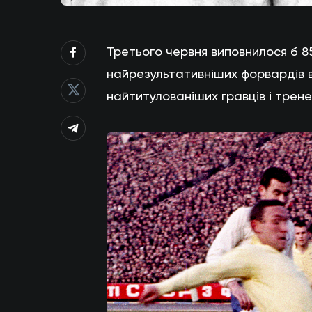
Третього червня виповнилося б 85
найрезультативніших форвардів в 
найтитулованіших гравців і трене