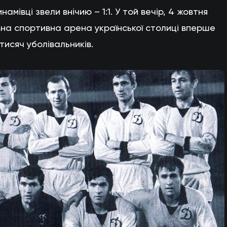
амівці звели внічию – 1:1. У той вечір, 4 жовтня
вна спортивна арена української столиці вперше
исяч уболівальників.