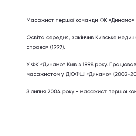
Масажист першої команди ФК «Динамо» (К
Освіта середня, закінчив Київське медич
справа» (1997).
У ФК «Динамо» Київ з 1998 року. Працюв
масажистом у ДЮФШ «Динамо» (2002-20
З липня 2004 року - масажист першої ком