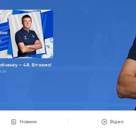
бченку – 48. Вітаємо!
9:39
Новини
Відео