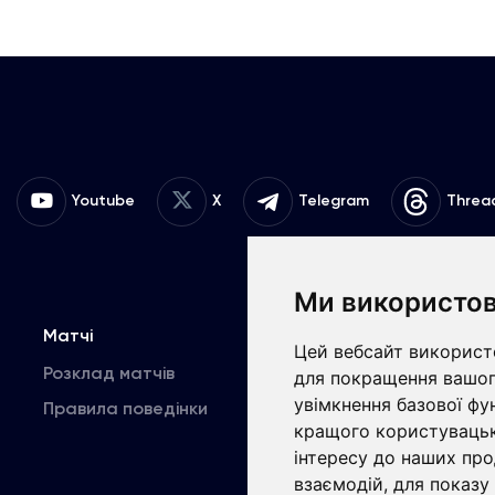
Youtube
X
Telegram
Threa
Ми використов
Матчі
Команда
К
Цей вебсайт використо
Розклад матчів
Перша команда
для покращення вашог
увімкнення базової фу
Правила поведінки
U19
В
кращого користувацьк
інтересу до наших про
взаємодій
,
для показу