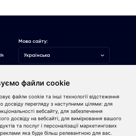
Мова сайту:
Українська
ds
уємо файли cookie
луб
вує файли cookie та інші технології відстеження
Контакти
о досвіду перегляду з наступними цілями:
для
нкціональності вебсайту
,
для забезпечення
болівальникам
ого досвіду на вебсайті
,
для вимірювання вашого
дуктів та послуг і персоналізації маркетингових
 реклами яка буде більш релевантною для вас
.