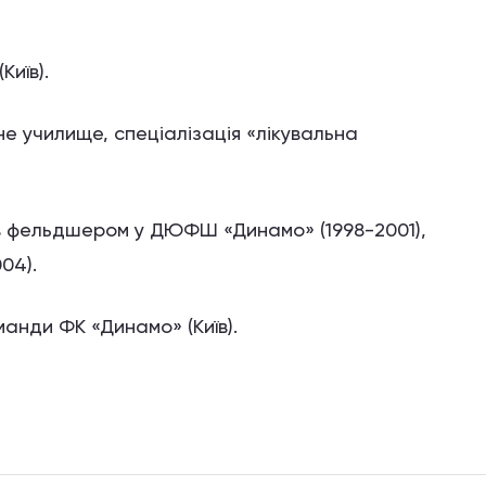
иїв).
не училище, спеціалізація «лікувальна
ав фельдшером у ДЮФШ «Динамо» (1998-2001),
04).
анди ФК «Динамо» (Київ).