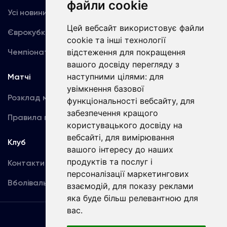
файли cookie
Усі новини
Динамо TV
Цей вебсайт використовує файли
Єврокубки
Фотогалерея
cookie та інші технології
Чемпіонат України
відстеження для покращення
Акредитація
вашого досвіду перегляду з
наступними цілями:
для
Матчі
Команда
увімкнення базової
Розклад матчів
Перша команда
функціональності вебсайту
,
для
забезпечення кращого
Правила поведінки
U19
користувацького досвіду на
вебсайті
,
для вимірювання
Клуб
вашого інтересу до наших
продуктів та послуг і
Контакти
персоналізації маркетингових
Вболівальникам
взаємодій
,
для показу реклами
яка буде більш релевантною для
вас
.
Угода