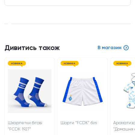
Дивитись також
В магазин
НОВИНКА
НОВИНКА
НОВИНКА
Шкарпетки бігові
Шорти "FCDK" білі
Ароматиз
"FCDK 1927"
"Домашня