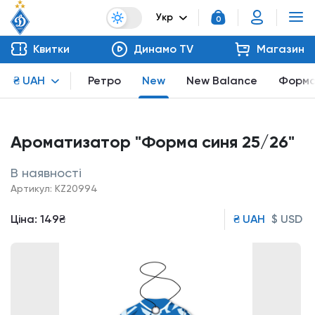
Укр
0
Квитки
Динамо TV
Магазин
₴ UAH
Ретро
New
New Balance
Форм
Ароматизатор "Форма синя 25/26"
В наявності
Артикул: KZ20994
Ціна:
149₴
₴ UAH
$ USD