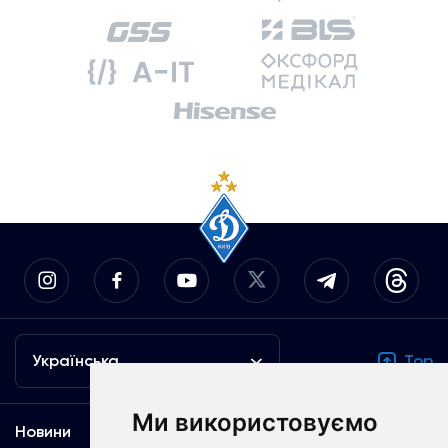
Українська
Top
Ми використовуємо
Новини
Медіа