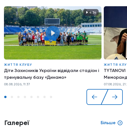
4:34
ЖИТТЯ КЛУБУ
ЖИТТЯ КЛУ
Діти Захисників України відвідали стадіон і
TYTANOVI 
тренувальну базу «Динамо»
Меморанд
08.08.2026, 11:37
07.08.2026, 21
Галереї
Більше