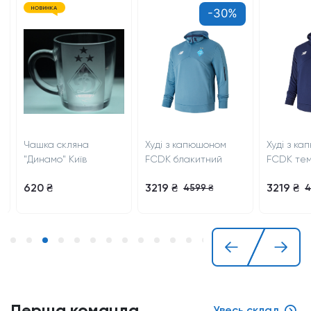
НОВИНКА
-30%
Чашка скляна
Худі з капюшоном
Худі з ка
"Динамо" Київ
FCDK блакитний
FCDK темн
620 ₴
3219 ₴
3219 ₴
4599 ₴
45
Перша команда
Увесь склад