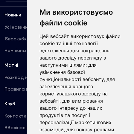
Ми використовуємо
Новини
Медіа
файли cookie
Усі новини
Динамо TV
Цей вебсайт використовує файли
Єврокубки
Фотогалерея
cookie та інші технології
Чемпіонат України
відстеження для покращення
Акредитація
вашого досвіду перегляду з
наступними цілями:
для
Матчі
Команда
увімкнення базової
Розклад матчів
Перша команда
функціональності вебсайту
,
для
забезпечення кращого
Правила поведінки
U19
користувацького досвіду на
вебсайті
,
для вимірювання
Клуб
вашого інтересу до наших
продуктів та послуг і
Контакти
персоналізації маркетингових
Вболівальникам
взаємодій
,
для показу реклами