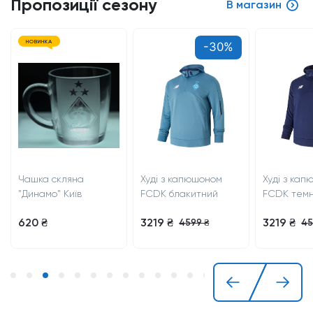
Пропозиції сезону
В магазин
НОВИНКА
-30%
Чашка скляна
Худі з капюшоном
Худі з ка
"Динамо" Київ
FCDK блакитний
FCDK темн
620 ₴
3219 ₴
3219 ₴
4599 ₴
45