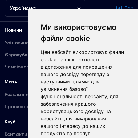
Українська
Top
Ми використовуємо
Новини
Медіа
файли cookie
Усі новини
Динамо TV
Цей вебсайт використовує файли
Єврокубки
Фотогалерея
cookie та інші технології
Чемпіонат України
відстеження для покращення
Акредитація
вашого досвіду перегляду з
наступними цілями:
для
Матчі
Команда
увімкнення базової
Розклад матчів
Перша команда
функціональності вебсайту
,
для
забезпечення кращого
Правила поведінки
U19
користувацького досвіду на
вебсайті
,
для вимірювання
Клуб
вашого інтересу до наших
продуктів та послуг і
Контакти