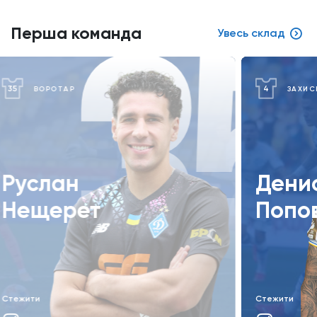
5
4
Перша команда
Увесь склад
4
10
ЗАХИСНИК
Денис
М
Попов
Ш
Стежити
Ст