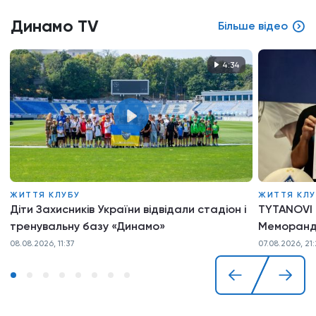
Динамо TV
Більше відео
4:34
ЖИТТЯ КЛУБУ
ЖИТТЯ КЛУ
Діти Захисників України відвідали стадіон і
TYTANOVI 
тренувальну базу «Динамо»
Меморанд
08.08.2026, 11:37
07.08.2026, 21