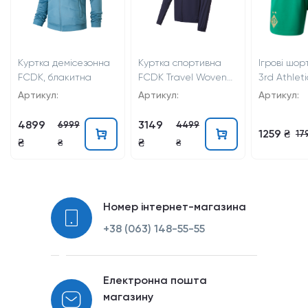
Куртка демісезонна
Куртка спортивна
Ігрові шо
FCDK, блакитна
FCDK Travel Woven
3rd Athleti
темно-синя
Артикул:
Артикул:
Артикул:
4899
3149
6999
4499
1259 ₴
17
₴
₴
₴
₴
Номер інтернет-магазина
+38 (063) 148-55-55
Електронна пошта
магазину