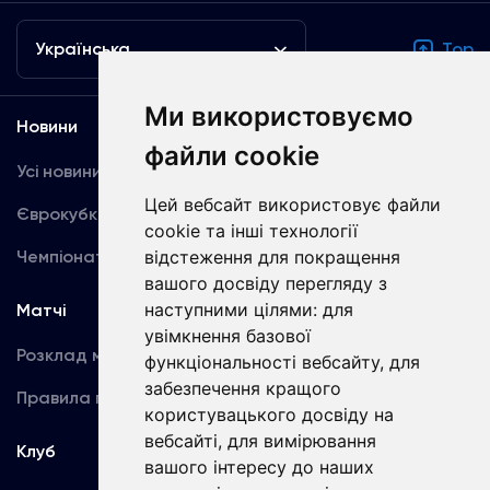
Українська
Top
Ми використовуємо
Новини
Медіа
файли cookie
Усі новини
Динамо TV
Цей вебсайт використовує файли
Єврокубки
Фотогалерея
cookie та інші технології
Чемпіонат України
відстеження для покращення
Акредитація
вашого досвіду перегляду з
наступними цілями:
для
Матчі
Команда
увімкнення базової
Розклад матчів
Перша команда
функціональності вебсайту
,
для
забезпечення кращого
Правила поведінки
U19
користувацького досвіду на
вебсайті
,
для вимірювання
Клуб
вашого інтересу до наших