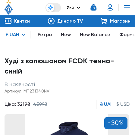
Укр
0
Квитки
Динамо TV
Магазин
₴ UAH
Ретро
New
New Balance
Форм
Худі з капюшоном FCDK темно-
синій
В наявності
Артикул: MT231340NV
Ціна:
3219₴
4599₴
₴ UAH
$ USD
-30%