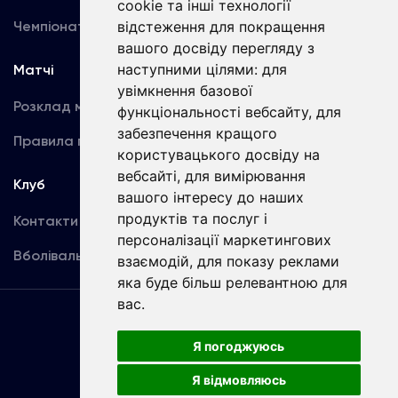
cookie та інші технології
Чемпіонат України
відстеження для покращення
Акредитація
вашого досвіду перегляду з
наступними цілями:
для
Матчі
Команда
увімкнення базової
Розклад матчів
Перша команда
функціональності вебсайту
,
для
забезпечення кращого
Правила поведінки
U19
користувацького досвіду на
вебсайті
,
для вимірювання
Клуб
вашого інтересу до наших
продуктів та послуг і
Контакти
персоналізації маркетингових
Вболівальникам
взаємодій
,
для показу реклами
яка буде більш релевантною для
вас
.
Угода
користувача
Я погоджуюсь
Я відмовляюсь
Copyright © ФК «Динамо» Київ