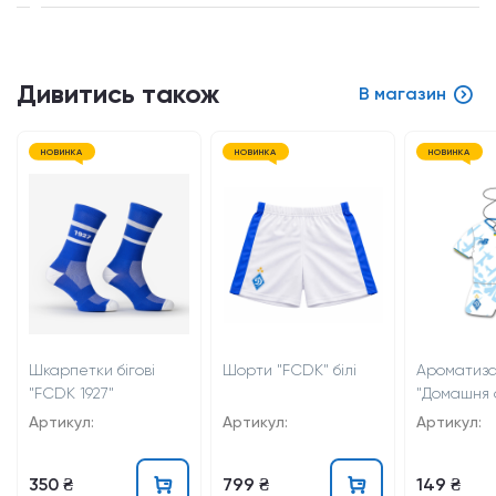
Дивитись також
В магазин
НОВИНКА
НОВИНКА
НОВИНКА
Шкарпетки бігові
Шорти "FCDK" білі
Ароматиз
"FCDK 1927"
"Домашня
25/26"
Артикул:
Артикул:
Артикул:
350 ₴
799 ₴
149 ₴