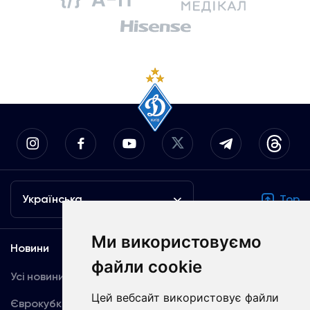
Українська
Top
Ми використовуємо
Новини
Медіа
файли cookie
Усі новини
Динамо TV
Цей вебсайт використовує файли
Єврокубки
Фотогалерея