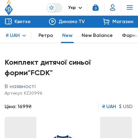
Укр
0
Квитки
Динамо TV
Магазин
₴ UAH
Ретро
New
New Balance
Форм
Комплект дитячої синьої
форми"FCDK"
В наявності
Артикул: KZ20996
Ціна:
1699₴
₴ UAH
$ USD