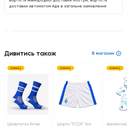
Вартість міжнародної доставки 800 грн, вартість
доставки автоматом йде в загальне замовлення
Дивитись також
В магазин
НОВИНКА
НОВИНКА
НОВИНКА
Шкарпетки бігові
Шорти "FCDK" білі
Ароматиз