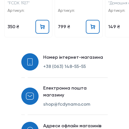
"FCDK 1927"
"Домашня
25/26"
Артикул:
Артикул:
Артикул:
350 ₴
799 ₴
149 ₴
Номер інтернет-магазина
+38 (063) 148-55-55
Електронна пошта
магазину
shop@fcdynamo.com
Адреси офлайн магазинів