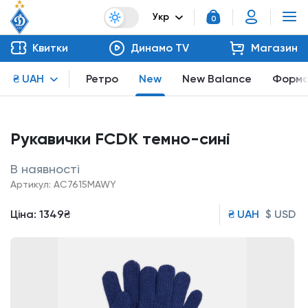
Укр
0
Квитки
Динамо TV
Магазин
₴ UAH
Ретро
New
New Balance
Форм
Рукавички FCDK темно-сині
В наявності
Артикул: AC7615MAWY
Ціна:
1349₴
₴ UAH
$ USD