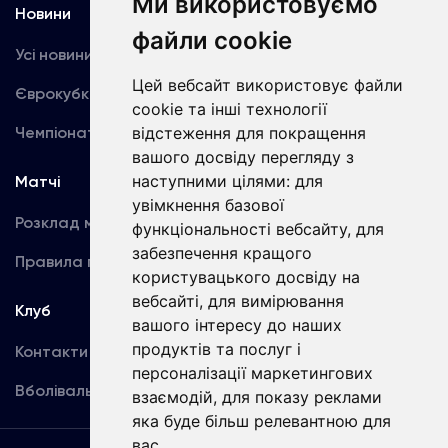
Ми використовуємо
Новини
Медіа
файли cookie
Усі новини
Динамо TV
Цей вебсайт використовує файли
Єврокубки
Фотогалерея
cookie та інші технології
Чемпіонат України
відстеження для покращення
Акредитація
вашого досвіду перегляду з
наступними цілями:
для
Матчі
Команда
увімкнення базової
Розклад матчів
Перша команда
функціональності вебсайту
,
для
забезпечення кращого
Правила поведінки
U19
користувацького досвіду на
вебсайті
,
для вимірювання
Клуб
вашого інтересу до наших
продуктів та послуг і
Контакти
персоналізації маркетингових
Вболівальникам
взаємодій
,
для показу реклами
яка буде більш релевантною для
вас
.