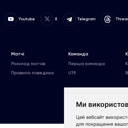
Youtube
X
Telegram
Threa
Матчі
Команда
К
Розклад матчів
Перша команда
Правила поведінки
U19
В
Ми використов
Copyrig
Цей вебсайт використо
для покращення вашог