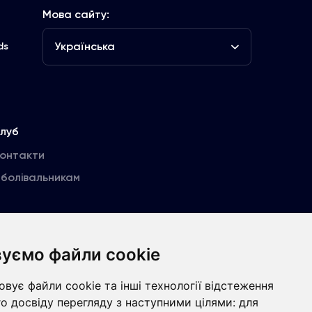
Мова сайту:
Українська
ds
луб
Контакти
болівальникам
уємо файли cookie
ht © ФК «Динамо» Київ
Розроблено
вує файли cookie та інші технології відстеження
о досвіду перегляду з наступними цілями:
для