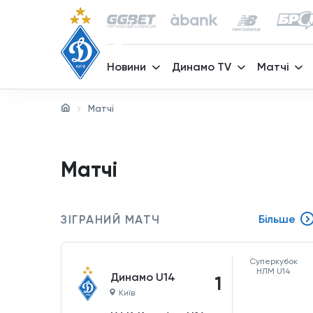
Новини
Динамо TV
Матчі
Матчі
Матчі
ЗІГРАНИЙ МАТЧ
Більше
Суперкубок
НЛМ U14
Динамо U14
1
Київ