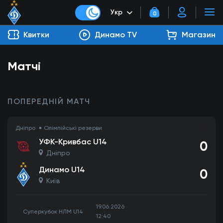
Укр
0
Квитки
Динамо TV
Магазин
Матчі
ПОПЕРЕДНІЙ МАТЧ
Дніпро
Олімпійські резерви
УФК-Кривбас U14
0
Дніпро
Динамо U14
0
Київ
19.06.2026
Суперкубок НЛМ U14
12:40