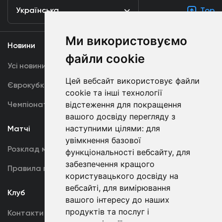
Українська
Top
Ми використовуємо
Новини
Медіа
файли cookie
Усі новини
Динамо TV
Цей вебсайт використовує файли
Єврокубки
Фотогалерея
cookie та інші технології
Чемпіонат України
відстеження для покращення
Акредитація
вашого досвіду перегляду з
наступними цілями:
для
Матчі
Команда
увімкнення базової
Розклад матчів
Перша команда
функціональності вебсайту
,
для
забезпечення кращого
Правила поведінки
U19
користувацького досвіду на
вебсайті
,
для вимірювання
Клуб
вашого інтересу до наших
продуктів та послуг і
Контакти