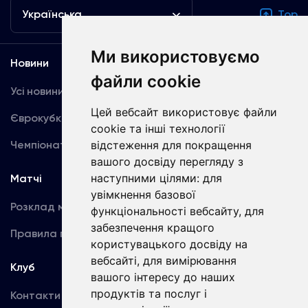
Українська
Top
Ми використовуємо
Новини
Медіа
файли cookie
Усі новини
Динамо TV
Цей вебсайт використовує файли
Єврокубки
Фотогалерея
cookie та інші технології
Чемпіонат України
відстеження для покращення
Акредитація
вашого досвіду перегляду з
наступними цілями:
для
Матчі
Команда
увімкнення базової
Розклад матчів
Перша команда
функціональності вебсайту
,
для
забезпечення кращого
Правила поведінки
U19
користувацького досвіду на
вебсайті
,
для вимірювання
Клуб
вашого інтересу до наших
продуктів та послуг і
Контакти