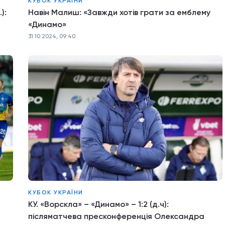
КУБОК УКРАЇНИ
):
Навін Малиш: «Завжди хотів грати за емблему
«Динамо»
31.10.2024, 09:40
КУБОК УКРАЇНИ
КУ. «Ворскла» – «Динамо» – 1:2 (д.ч):
післяматчева пресконференція Олександра