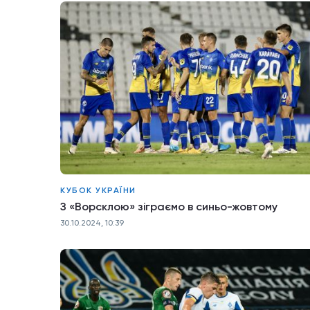
КУБОК УКРАЇНИ
З «Ворсклою» зіграємо в синьо-жовтому
30.10.2024, 10:39