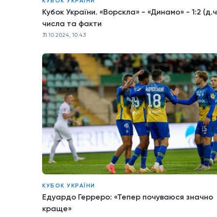
КУБОК УКРАЇНИ
Кубок України. «Ворскла» - «Динамо» - 1:2 (д.ч.
числа та факти
31.10.2024, 10:43
КУБОК УКРАЇНИ
Едуардо Герреро: «Тепер почуваюся значно
краще»