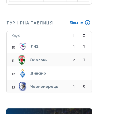
ТУРНІРНА ТАБЛИЦЯ
Більше
О
Клуб
І
ЛНЗ
1
1
10
Оболонь
1
2
11
Динамо
12
Чорноморець
0
1
13