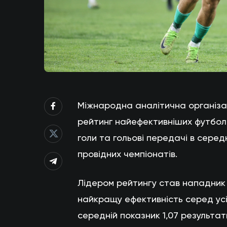
Міжнародна аналітична організац
рейтинг найефективніших футболіс
голи та гольові передачі в серед
провідних чемпіонатів.
Лідером рейтингу став нападник
найкращу ефективність серед усі
середній показник 1,07 результат