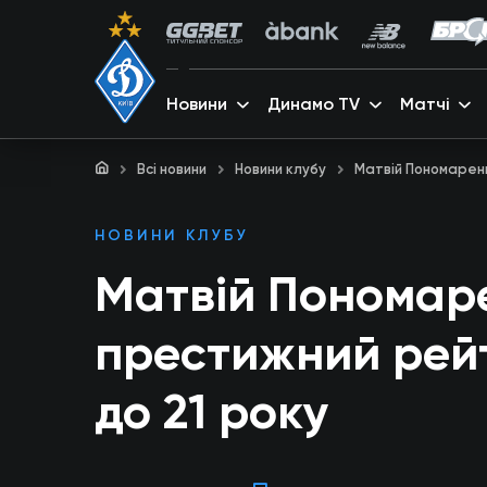
Новини
Динамо TV
Матчі
Всі новини
Новини клубу
Матвій Пономаренк
НОВИНИ КЛУБУ
Матвій Пономар
престижний рейт
до 21 року