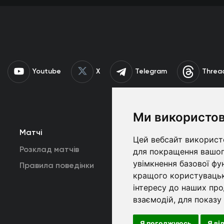
Youtube
X
Telegram
Threa
Ми використов
Матчі
Команда
К
Цей вебсайт використо
Розклад матчів
Перша команда
для покращення вашог
увімкнення базової фу
Правила поведінки
U19
В
кращого користувацьк
інтересу до наших про
взаємодій
,
для показу
Copyrig
Я погоджуюсь
Я ві