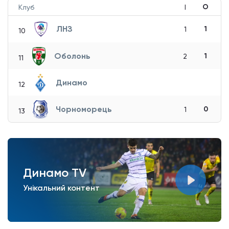
О
Клуб
І
ЛНЗ
1
1
10
Оболонь
1
2
11
Динамо
12
Чорноморець
0
1
13
Динамо TV
Унікальний контент