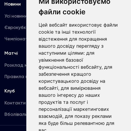
Ми використовуємо
Новини
Медіа
файли cookie
Усі новини
Динамо TV
Цей вебсайт використовує файли
Єврокубки
Фотогалерея
cookie та інші технології
Чемпіонат України
відстеження для покращення
Акредитація
вашого досвіду перегляду з
наступними цілями:
для
Матчі
Команда
увімкнення базової
Розклад матчів
Перша команда
функціональності вебсайту
,
для
забезпечення кращого
Правила поведінки
U19
користувацького досвіду на
вебсайті
,
для вимірювання
Клуб
вашого інтересу до наших
продуктів та послуг і
Контакти
персоналізації маркетингових
Вболівальникам
взаємодій
,
для показу реклами
яка буде більш релевантною для
вас
.