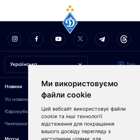
Українська
Top
Ми використовуємо
Новини
Медіа
файли cookie
Усі новини
Динамо TV
Цей вебсайт використовує файли
Єврокубки
Фотогалерея
cookie та інші технології
Чемпіонат України
Акредитація
відстеження для покращення
вашого досвіду перегляду з
наступними цілями:
для
Матчі
Команда