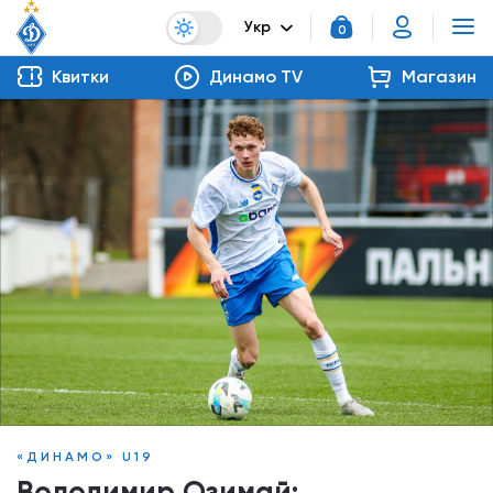
Укр
0
Квитки
Динамо TV
Магазин
«ДИНАМО» U19
Володимир Озимай: