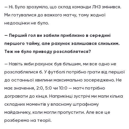
— Ні. Було зрозуміло, що склад команди ЛНЗ змінився.
Ми готувалися до важкого матчу, тому жодної
недооцінки не було.
— Перший гол ви забили приблизно в середині
першого тайму, але рахунок залишався слизьким.
Теж не було приводу розслаблятися?
— Навіть якби рахунок був більшим, ми все одно не
розслаблялися б. У футболі потрібно грати від першої
до останньої хвилини максимально зосереджено. Не
має значення, 2:0, 5:0 чи 10:0 — матч потрібно
догравати до кінця. Наприкінці зустрічі ми мали кілька
складних моментів у власному штрафному
майданчику, коли могли пропустити. Але все це
розберемо на теорії.