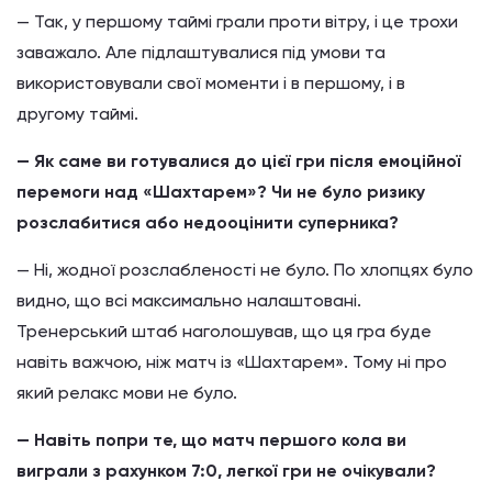
— Так, у першому таймі грали проти вітру, і це трохи
заважало. Але підлаштувалися під умови та
використовували свої моменти і в першому, і в
другому таймі.
— Як саме ви готувалися до цієї гри після емоційної
перемоги над «Шахтарем»? Чи не було ризику
розслабитися або недооцінити суперника?
— Ні, жодної розслабленості не було. По хлопцях було
видно, що всі максимально налаштовані.
Тренерський штаб наголошував, що ця гра буде
навіть важчою, ніж матч із «Шахтарем». Тому ні про
який релакс мови не було.
— Навіть попри те, що матч першого кола ви
виграли з рахунком 7:0, легкої гри не очікували?