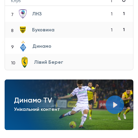
О
Клуб
І
ЛНЗ
1
1
7
Буковина
1
1
8
Динамо
9
Лівий Берег
10
Динамо TV
Унікальний контент