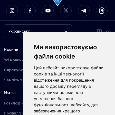
Українська
Top
Ми використовуємо
Новини
Медіа
файли cookie
Усі новини
Динамо TV
Цей вебсайт використовує файли
Єврокубки
Фотогалерея
cookie та інші технології
Чемпіонат України
відстеження для покращення
Акредитація
вашого досвіду перегляду з
наступними цілями:
для
Матчі
Команда
увімкнення базової
Розклад матчів
Перша команда
функціональності вебсайту
,
для
забезпечення кращого
Правила поведінки
U19