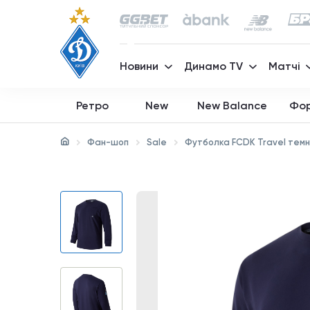
Новини
Динамо TV
Матчі
Ретро
New
New Balance
Фо
Фан-шоп
Sale
Футболка FCDK Travel темн