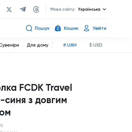
Мова сайту:
Українська
Пошук
Кошик
Увійти
0
Сувеніри
Для дому
₴ UAH
$ USD
лка FCDK Travel
-синя з довгим
вом
і