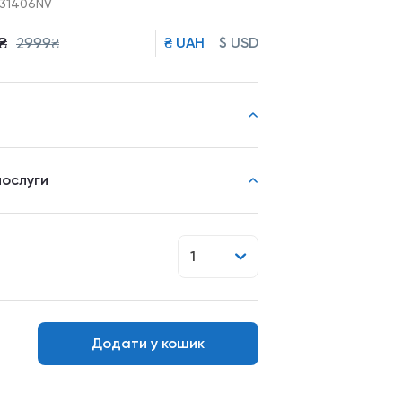
231406NV
₴
2999₴
₴ UAH
$ USD
послуги
1
Додати у кошик