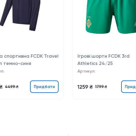
а спортивна FCDK Travel
Ігрові шорти FCDK 3rd
n темно-синя
Athletics 24/25
л:
Артикул:
₴
1259 ₴
Придбати
Прид
4499 ₴
1799 ₴