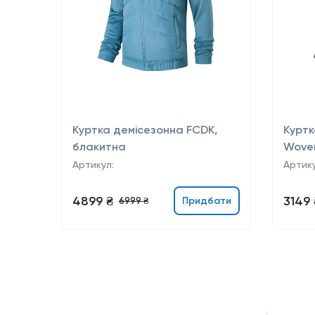
Куртка демісезонна FCDK,
Куртк
блакитна
Wove
Артикул:
Артику
4899 ₴
3149 
Придбати
6999 ₴