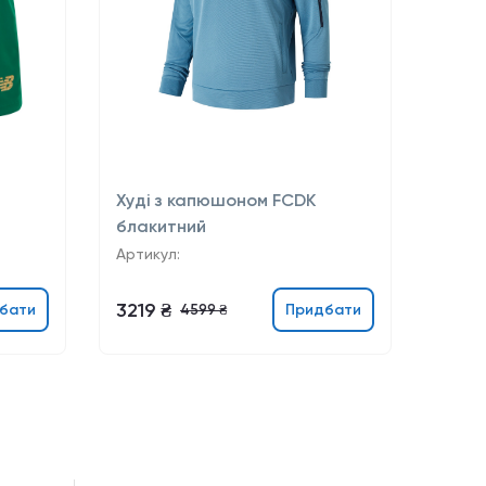
Худі з капюшоном FCDK
блакитний
Артикул:
3219 ₴
бати
Придбати
4599 ₴