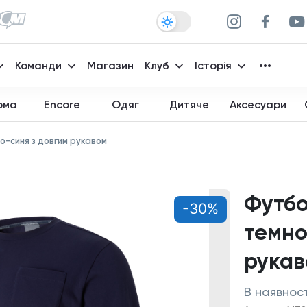
Команди
Магазин
Клуб
Історія
рма
Encore
Одяг
Дитяче
Аксесуари
о-синя з довгим рукавом
Футбо
-30%
темно
рука
В наявност