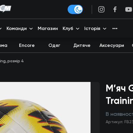
Команди
Магазин
Клуб
Історія
рма
Encore
Одяг
Дитяче
Аксесуари
ng, розмір 4
М’яч 
Traini
В наявност
Артикул: FB