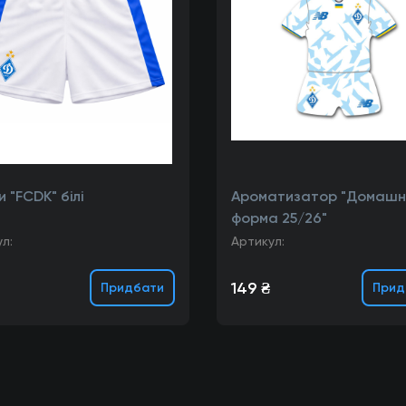
 "FCDK" білі
Ароматизатор "Домашн
форма 25/26"
л:
Артикул:
149 ₴
Придбати
Прид