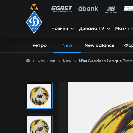
Новини
Динамо TV
Матчі
Ретро
New
New Balance
Фо
Фан-шоп
New
М’яч Geodesa League Traini