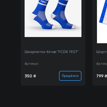
Шкарпетки бігові "FCDK 1927"
Шорти
Артикул:
Артику
350 ₴
799 ₴
Придбати