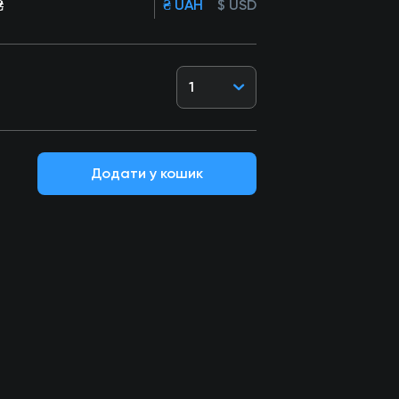
₴
₴ UAH
$ USD
1
Додати у кошик