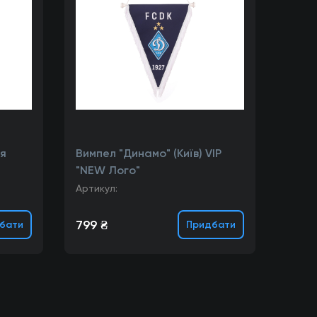
я
Вимпел "Динамо" (Київ) VIP
"NEW Лого"
Артикул:
799 ₴
бати
Придбати