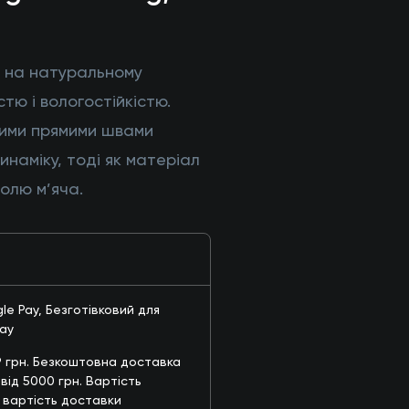
р на натуральному
стю і вологостійкістю.
вгими прямими швами
наміку, тоді як матеріал
олю м’яча.
le Pay, Безготівковий для
Pay
9 грн. Безкоштовна доставка
 від 5000 грн. Вартість
 вартість доставки