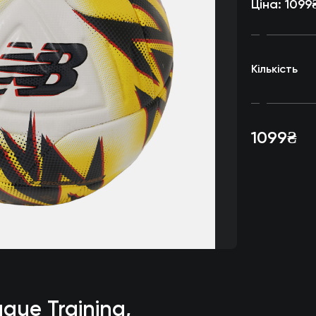
Ціна:
1099
Кількість
1099₴
gue Training,