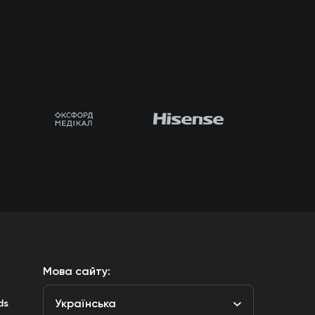
Мова сайту:
Українська
ds