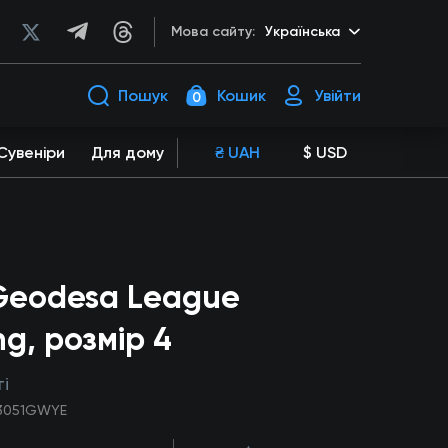
Мова сайту:
Українська
Пошук
Кошик
Увійти
0
Сувеніри
Для дому
₴ UAH
$ USD
Geodesa League
ng, розмір 4
і
23051GWYE