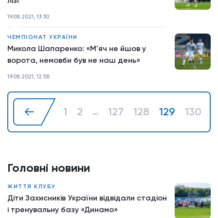
лізі
19.08.2021, 13:30
ЧЕМПІОНАТ УКРАЇНИ
Микола Шапаренко: «М'яч не йшов у
ворота, немовби був не наш день»
19.08.2021, 12:58
1
2
127
128
129
130
1
...
Головні новини
ЖИТТЯ КЛУБУ
Діти Захисників України відвідали стадіон
і тренувальну базу «Динамо»