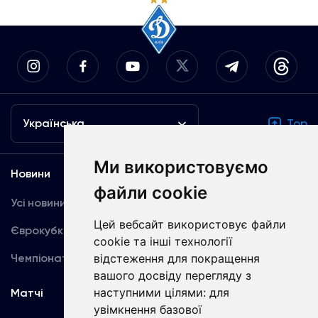
Українська
Top
Ми використовуємо
Новини
Медіа
файли cookie
Усі новини
Динамо TV
Цей вебсайт використовує файли
Єврокубки
Фотогалерея
cookie та інші технології
Чемпіонат України
відстеження для покращення
Акредитація
вашого досвіду перегляду з
наступними цілями:
для
Матчі
Команда
увімкнення базової