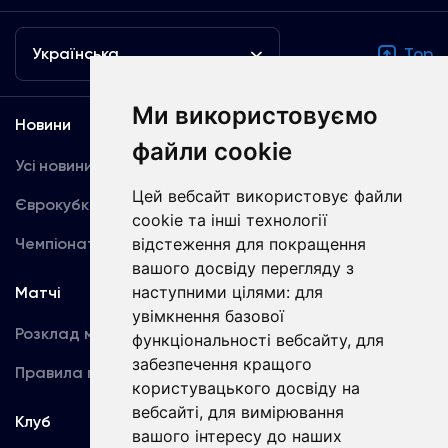
Українська
Top
Ми використовуємо
Новини
Медіа
файли cookie
Усі новини
Динамо TV
Цей вебсайт використовує файли
Єврокубки
Фотогалерея
cookie та інші технології
Чемпіонат України
відстеження для покращення
Акредитація
вашого досвіду перегляду з
наступними цілями:
для
Матчі
Команда
увімкнення базової
Розклад матчів
Перша команда
функціональності вебсайту
,
для
забезпечення кращого
Правила поведінки
U19
користувацького досвіду на
вебсайті
,
для вимірювання
Клуб
вашого інтересу до наших