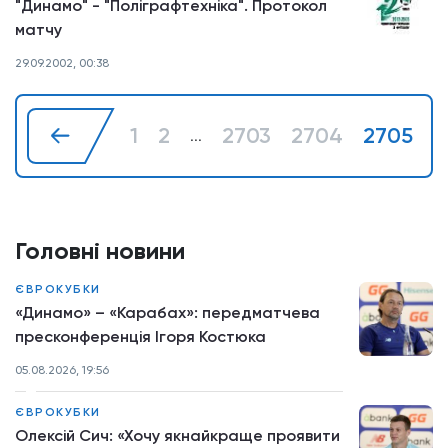
"Динамо" - "Поліграфтехніка". Протокол
матчу
29.09.2002, 00:38
1
2
2703
2704
2705
2
...
Головні новини
ЄВРОКУБКИ
«Динамо» – «Карабах»: передматчева
пресконференція Ігоря Костюка
05.08.2026, 19:56
ЄВРОКУБКИ
Олексій Сич: «Хочу якнайкраще проявити