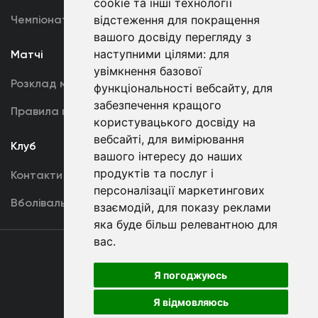
cookie та інші технології
Чемпіонат України
відстеження для покращення
Акредитація
вашого досвіду перегляду з
наступними цілями:
для
Матчі
Команда
увімкнення базової
Розклад матчів
Перша команда
функціональності вебсайту
,
для
забезпечення кращого
Правила поведінки
U19
користувацького досвіду на
вебсайті
,
для вимірювання
Клуб
вашого інтересу до наших
продуктів та послуг і
Контакти
персоналізації маркетингових
Вболівальникам
взаємодій
,
для показу реклами
яка буде більш релевантною для
вас
.
Угода
користувача
Я погоджуюсь
Я відмовляюсь
Copyright © ФК «Динамо» Київ