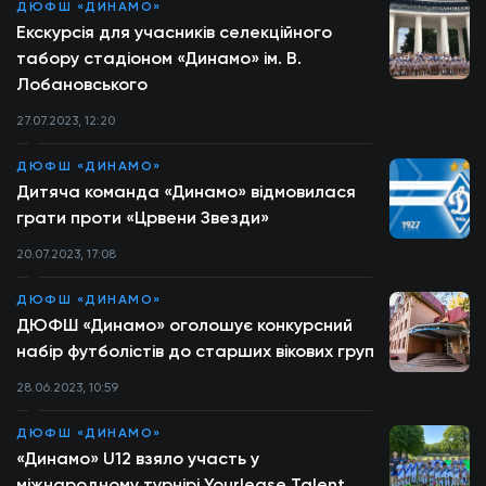
ДЮФШ «ДИНАМО»
Екскурсія для учасників селекційного
табору стадіоном «Динамо» ім. В.
Лобановського
27.07.2023, 12:20
ДЮФШ «ДИНАМО»
Дитяча команда «Динамо» відмовилася
грати проти «Црвени Звезди»
20.07.2023, 17:08
ДЮФШ «ДИНАМО»
ДЮФШ «Динамо» оголошує конкурсний
набір футболістів до старших вікових груп
28.06.2023, 10:59
ДЮФШ «ДИНАМО»
«Динамо» U12 взяло участь у
міжнародному турнірі Yourlease Talent