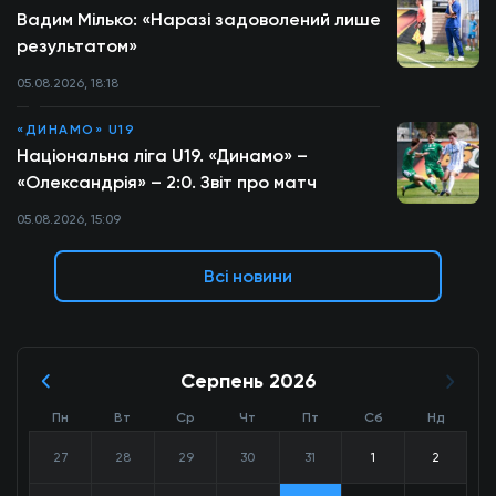
Вадим Мілько: «Наразі задоволений лише
результатом»
05.08.2026, 18:18
«ДИНАМО» U19
Національна ліга U19. «Динамо» –
«Олександрія» – 2:0. Звіт про матч
05.08.2026, 15:09
Всі новини
Серпень 2026
Пн
Вт
Ср
Чт
Пт
Сб
Нд
27
28
29
30
31
1
2