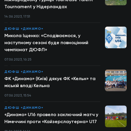
Tournament у Нідерландах
14.06.2023, 17:51
ДЮФШ «ДИНАМО»
Микола Іщенко: «Сподіваємося, у
наступному сезоні буде повноцінний
чемпіонат ДЮФЛ»
07.06.2023, 16:25
ДЮФШ «ДИНАМО»
ФК «Динамо» (Київ) дякує ФК «Кельн» та
міській владі Кельна
07.06.2023, 15:54
ДЮФШ «ДИНАМО»
«Динамо» U16 провело заключний матч у
Німеччині проти «Кайзерслаутерна» U17