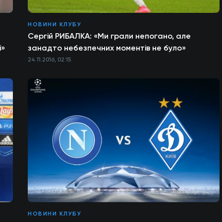
НОВИНИ КЛУБУ
Сергій РИБАЛКА: «Ми грали непогано, але
і»
занадто небезпечних моментів не було»
24.11.2016, 02:15
НОВИНИ КЛУБУ