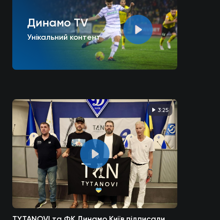
Динамо TV
Унікальний контент
3:25
TYTANOVI та ФК Динамо Київ підписали