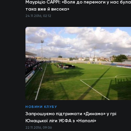
Мауріціо САРРІ: «Воля до перемоги у нас була
така вже й висока»
24.11.2016, 02:12
НОВИНИ КЛУБУ
Запрошуємо підтримати «Динамо» у грі
Юнацької ліги УЄФА з «Наполі»
22.11.2016, 09:06