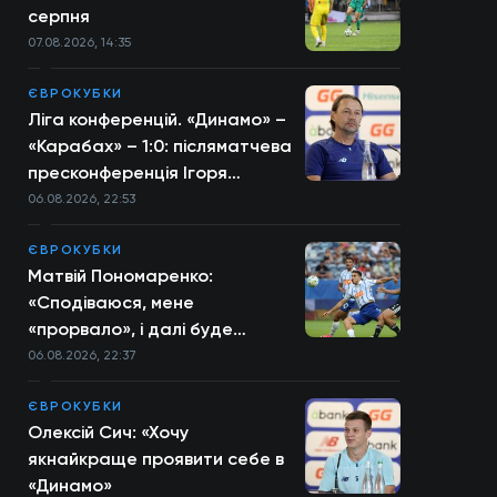
серпня
07.08.2026, 14:35
ЄВРОКУБКИ
Ліга конференцій. «Динамо» –
«Карабах» – 1:0: післяматчева
пресконференція Ігоря
Костюка
06.08.2026, 22:53
ЄВРОКУБКИ
Матвій Пономаренко:
«Сподіваюся, мене
«прорвало», і далі буде
більше»
06.08.2026, 22:37
ЄВРОКУБКИ
Олексій Сич: «Хочу
якнайкраще проявити себе в
«Динамо»