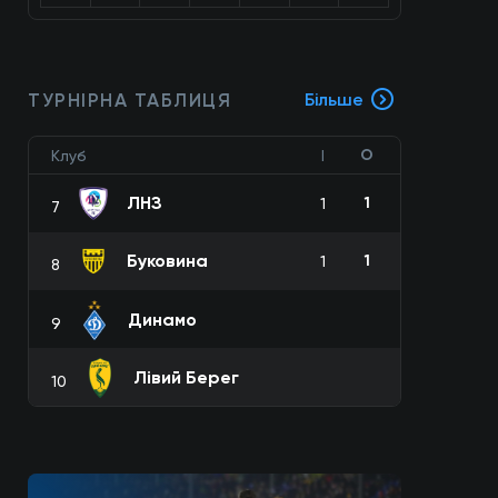
ТУРНІРНА ТАБЛИЦЯ
Більше
О
Клуб
І
ЛНЗ
1
1
7
Буковина
1
1
8
Динамо
9
Лівий Берег
10