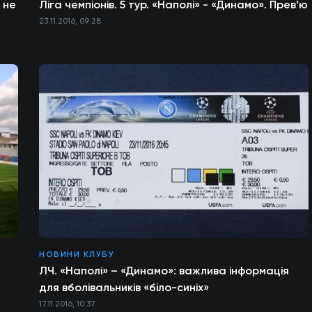
 не
Ліга чемпіонів. 5 тур. «Наполі» - «Динамо». Прев’ю
23.11.2016, 09:28
НОВИНИ КЛУБУ
ЛЧ. «Наполі» – «Динамо»: важлива інформація
для вболівальників «біло-синіх»
17.11.2016, 10:37