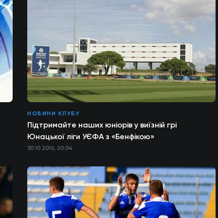
НОВИНИ КЛУБУ
Підтримайте наших юніорів у виїзній грі
Юнацької ліги УЄФА з «Бенфікою»
30.10.2016, 20:04