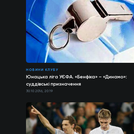
НОВИНИ КЛУБУ
Юнацька ліга УЄФА. «Бенфіка» – «Динамо»:
суддівські призначення
30.10.2016, 20:19