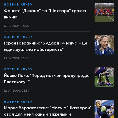
НОВИНИ КЛУБУ
Фанати “Динамо” та “Шахтаря” грають
внічию
13.04.2004, 20:02
НОВИНИ КЛУБУ
Горан Гавранчич: “5 ударів і 4 м’яча – це
індивідуальна майстерність”
13.04.2004, 13:26
НОВИНИ КЛУБУ
Йерко Леко: "Перед матчем предупредил
Плетикосу..."
12.04.2004, 23:59
НОВИНИ КЛУБУ
Марис Верпаковскис: "Матч с "Шахтером"
стал для меня самым тяжелым и