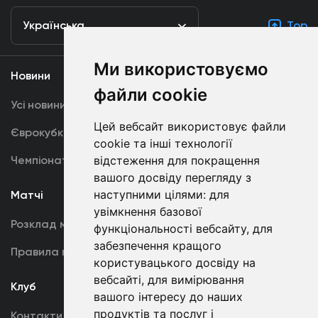
Українська
Top
Ми використовуємо
Новини
Медіа
файли cookie
Усі новини
Динамо TV
Цей вебсайт використовує файли
Єврокубки
Фотогалерея
cookie та інші технології
Чемпіонат України
відстеження для покращення
Акредитація
вашого досвіду перегляду з
наступними цілями:
для
Матчі
Команда
увімкнення базової
Розклад матчів
Перша команда
функціональності вебсайту
,
для
забезпечення кращого
Правила поведінки
U19
користувацького досвіду на
вебсайті
,
для вимірювання
Клуб
вашого інтересу до наших
продуктів та послуг і
Контакти