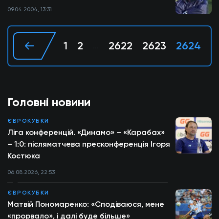
09.04.2004, 13:31
1
2
2622
2623
2624
2
...
Головні новини
ЄВРОКУБКИ
Ліга конференцій. «Динамо» – «Карабах»
– 1:0: післяматчева пресконференція Ігоря
Костюка
06.08.2026, 22:53
ЄВРОКУБКИ
Матвій Пономаренко: «Сподіваюся, мене
«прорвало», і далі буде більше»