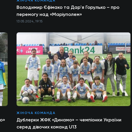
ЖІНОЧА КОМАНДА
Володимир Єфімако та Дар'я Горулько – про
перемогу над «Маріуполем»
13.05.2024, 19:15
ЖІНОЧА КОМАНДА
мо»
Дублерки ЖФК «Динамо» – чемпіонки України
серед дівочих команд U13