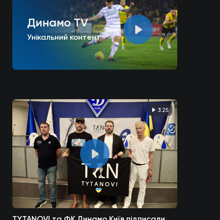
Динамо TV
Унікальний контент
3:25
TYTANOVI та ФК Динамо Київ підписали