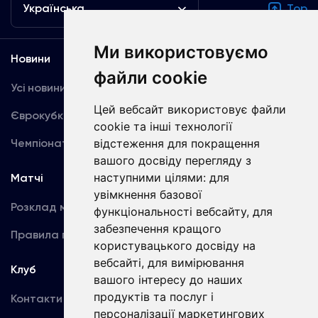
Українська
Top
Ми використовуємо
Новини
Медіа
файли cookie
Усі новини
Динамо TV
Цей вебсайт використовує файли
Єврокубки
Фотогалерея
cookie та інші технології
Чемпіонат України
відстеження для покращення
Акредитація
вашого досвіду перегляду з
наступними цілями:
для
Матчі
Команда
увімкнення базової
Розклад матчів
Перша команда
функціональності вебсайту
,
для
забезпечення кращого
Правила поведінки
U19
користувацького досвіду на
вебсайті
,
для вимірювання
Клуб
вашого інтересу до наших
продуктів та послуг і
Контакти
персоналізації маркетингових