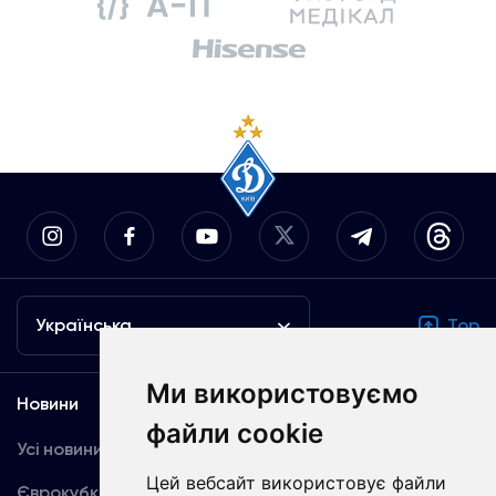
Українська
Top
Ми використовуємо
Новини
Медіа
файли cookie
Усі новини
Динамо TV
Цей вебсайт використовує файли
Єврокубки
Фотогалерея