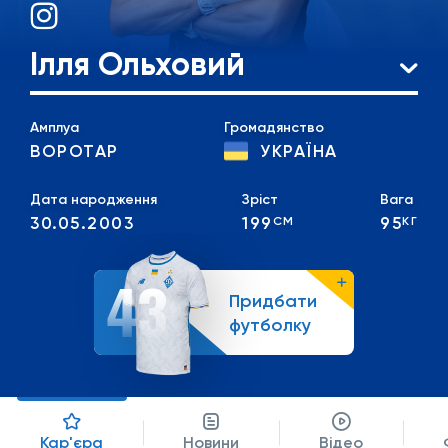
Ілля Ольховий
Амплуа
Громадянство
ВОРОТАР
УКРАЇНА
Дата народження
Зріст
Вага
30.05.2003
199
95
СМ
КГ
43
Придбати
футболку
Кар'єра
Новини
Відео