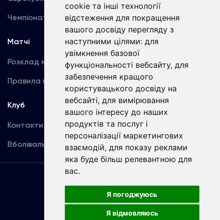
cookie та інші технології
Чемпіонат України
відстеження для покращення
Акредитація
вашого досвіду перегляду з
наступними цілями:
для
Матчі
Команда
увімкнення базової
Розклад матчів
Перша команда
функціональності вебсайту
,
для
забезпечення кращого
Правила поведінки
U19
користувацького досвіду на
вебсайті
,
для вимірювання
Клуб
вашого інтересу до наших
продуктів та послуг і
Контакти
персоналізації маркетингових
Вболівальникам
взаємодій
,
для показу реклами
яка буде більш релевантною для
вас
.
Угода
користувача
Я погоджуюсь
Я відмовляюсь