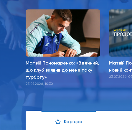
Матвій Пономаренко: «Вдячний,
Матвій П
що клуб виявив до мене таку
новий кон
турботу»
23.07.2026, 0
23.07.2026, 10:30
Кар'єра