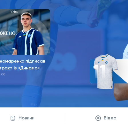
11
ономаренко підписав
тракт із «Динамо»
9:00
Новини
Відео