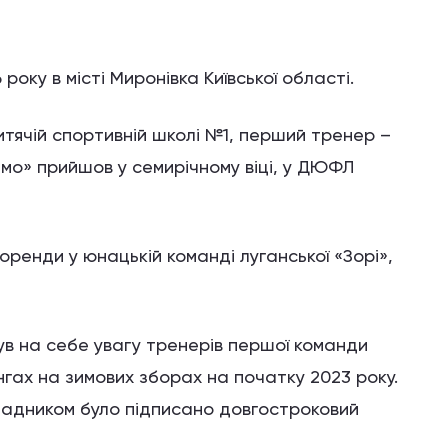
року в місті Миронівка Київської області.
дитячій спортивній школі №1, перший тренер –
мо» прийшов у семирічному віці, у ДЮФЛ
оренди у юнацькій команді луганської «Зорі»,
ув на себе увагу тренерів першої команди
нгах на зимових зборах на початку 2023 року.
падником було підписано довгостроковий