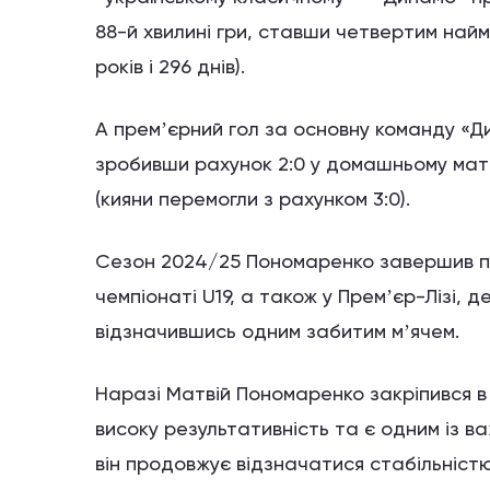
88-й хвилині гри, ставши четвертим най
років і 296 днів).
А премʼєрний гол за основну команду «Ди
зробивши рахунок 2:0 у домашньому матчі
(кияни перемогли з рахунком 3:0).
Сезон 2024/25 Пономаренко завершив под
чемпіонаті U19, а також у Премʼєр-Лізі, д
відзначившись одним забитим мʼячем.
Наразі Матвій Пономаренко закріпився в
високу результативність та є одним із в
він продовжує відзначатися стабільністю