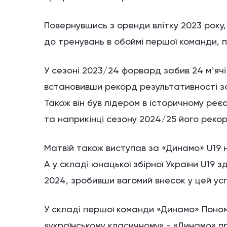
Повернувшись з оренди влітку 2023 року
до тренувань в обоймі першої команди, 
У сезоні 2023/24 форвард забив 24 мʼячі 
встановивши рекорд результативності за 
Також він був лідером в історичному реє
та наприкінці сезону 2024/25 його реко
Матвій також виступав за «Динамо» U19 н
А у складі юнацької збірної України U19
2024, зробивши вагомий внесок у цей усп
У складі першої команди «Динамо» Поно
«українському класичному» - «Динамо» п