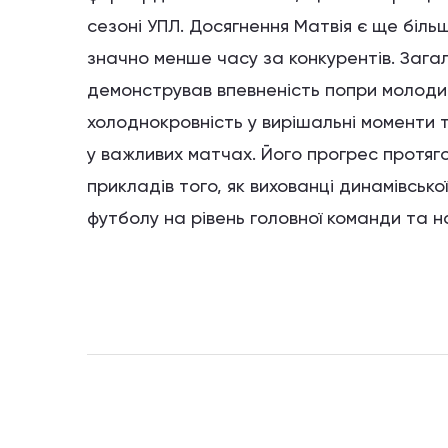
сезоні УПЛ. Досягнення Матвія є ще більш
значно менше часу за конкурентів. Загал
демонстрував впевненість попри молодий в
холоднокровність у вирішальні моменти т
у важливих матчах. Його прогрес протяг
прикладів того, як вихованці динамівсько
футболу на рівень головної команди та на