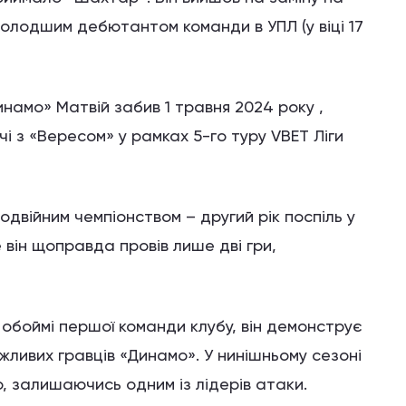
молодшим дебютантом команди в УПЛ (у віці 17
намо» Матвій забив 1 травня 2024 року ,
 з «Вересом» у рамках 5-го туру VBET Ліги
війним чемпіонством – другий рік поспіль у
е він щоправда провів лише дві гри,
 обоймі першої команди клубу, він демонструє
ажливих гравців «Динамо». У нинішньому сезоні
, залишаючись одним із лідерів атаки.