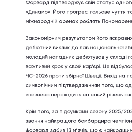
Форвард підтверджує свій статус одног
«Динамо». Його прогрес, гольове чуття та 
міжнародній аренах роблять Пономарен
Закономірним результатом його яскравих 
дебютний виклик до лав національної збір
молодий нападник дебютував у складі го
важливий крок у своїй кар'єрі. Це відбуло
ЧС-2026 проти збірної Швеції. Вихід на 
символічним підтвердженням того, що од
впевнено переходить на новий рівень сво
Крім того, за підсумками сезону 2025/202
звання найкращого бомбардира чемпіон
форвард забив 13 м’ячів, що є найкращим