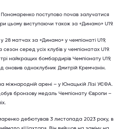
, Пономаренко поступово почав залучатися
при цьому виступаючи також за «Динамо» U19.
у 28 матчах за «Динамо» у чемпіонаті U19,
сезон серед усіх клубів у чемпіонатах U19.
стрі найкращих бомбардирів Чемпіонату U19,
рд оновив одноклубник Дмитрій Кремчанін.
а міжнародній арені – у Юнацькій Лізі УЄФА.
 здобув бронзову медаль Чемпіонату Європи –
іх.
маренко дебютував 3 листопада 2023 року, в
риймало «Шахтар». Він вийшов на заміну на