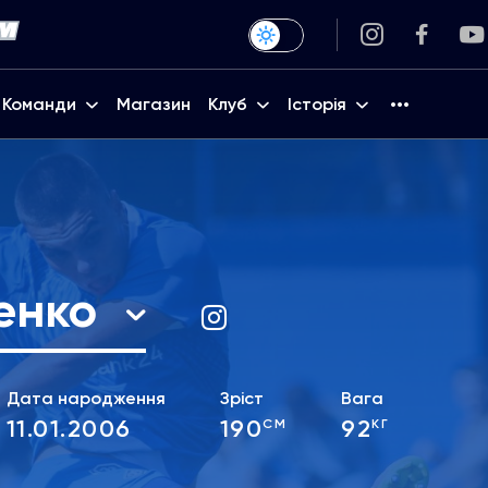
Команди
Магазин
Клуб
Історія
енко
Дата народження
Зріст
Вага
11.01.2006
190
92
СМ
КГ