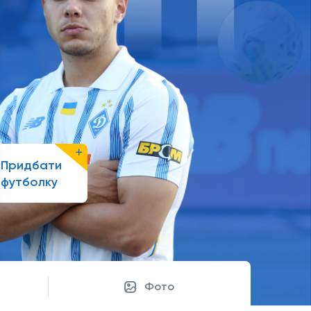
Придбати
футболку
Фото