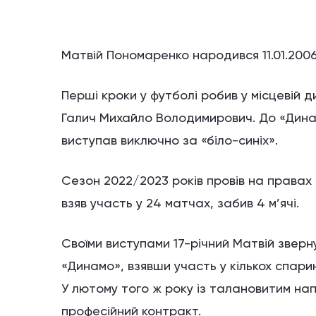
Матвій Пономаренко народився 11.01.2006 
Перші кроки у футболі робив у місцевій 
Галич Михайло Володимирович. До «Дина
виступав виключно за «біло-синіх».
Сезон 2022/2023 років провів на правах 
взяв участь у 24 матчах, забив 4 м’ячі.
Своїми виступами 17-річний Матвій зверн
«Динамо», взявши участь у кількох спари
У лютому того ж року із талановитим на
професійний контракт.