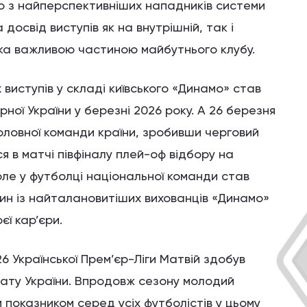
о з найперспективніших нападників системи
досвід виступів як на внутрішній, так і
ка важливою частиною майбутнього клубу.
виступів у складі київського «Динамо» став
ної України у березні 2026 року. А 26 березня
ловної команди країни, зробивши черговий
ся в матчі півфіналу плей-оф відбору на
поле у футболці національної команди став
ин із найталановитіших вихованців «Динамо»
єї кар’єри.
6 Української Прем’єр-Ліги Матвій здобув
ату України. Впродовж сезону молодий
 показником серед усіх футболістів у цьому