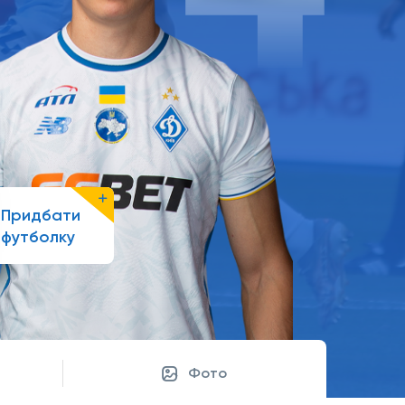
Придбати
футболку
Фото