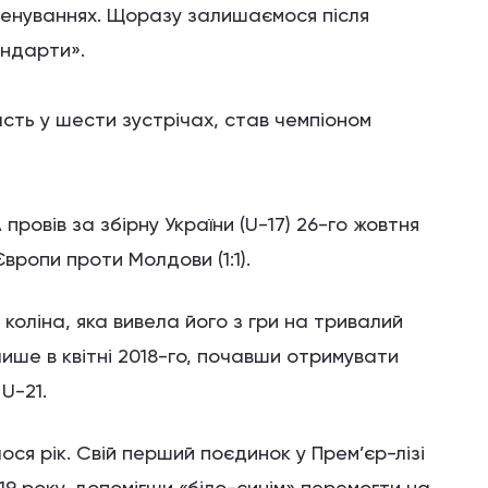
ренуваннях. Щоразу залишаємося після
андарти».
асть у шести зустрічах, став чемпіоном
провів за збірну України (U-17) 26-го жовтня
Європи проти Молдови (1:1).
коліна, яка вивела його з гри на тривалий
лише в квітні 2018-го, почавши отримувати
U-21.
ся рік. Свій перший поєдинок у Прем’єр-лізі
19 року, допомігши «біло-синім» перемогти на