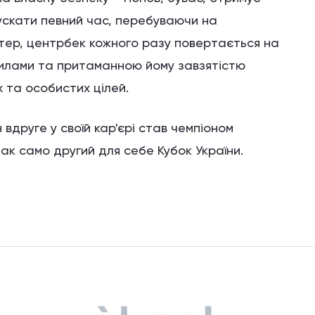
ускати певний час, перебуваючи на
ктер, центрбек кожного разу повертається на
 силами та притаманною йому завзятістю
та особистих цілей.
вдруге у своїй кар'єрі став чемпіоном
так само другий для себе Кубок України.