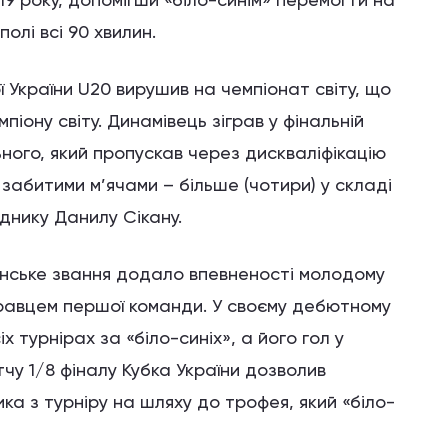
полі всі 90 хвилин.
ої України U20 вирушив на чемпіонат світу, що
піону світу. Динамівець зіграв у фінальній
льного, який пропускав через дискваліфікацію
 забитими м’ячами – більше (чотири) у складі
днику Данилу Сікану.
онське звання додало впевненості молодому
в гравцем першої команди. У своєму дебютному
іх турнірах за «біло-синіх», а його гол у
у 1/8 фіналу Кубка України дозволив
а з турніру на шляху до трофея, який «біло-