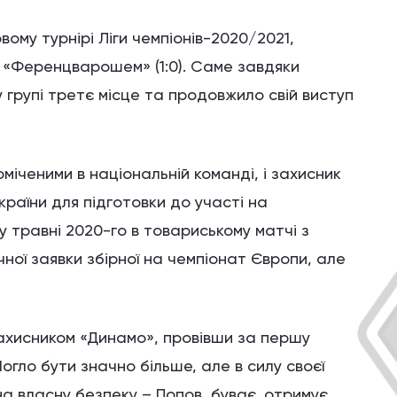
ому турнірі Ліги чемпіонів-2020/2021,
 «Ференцварошем» (1:0). Саме завдяки
 групі третє місце та продовжило свій виступ
міченими в національній команді, і захисник
країни для підготовки до участі на
 травні 2020-го в товариському матчі з
чної заявки збірної на чемпіонат Європи, але
ахисником «Динамо», провівши за першу
Могло бути значно більше, але в силу своєї
на власну безпеку – Попов, буває, отримує