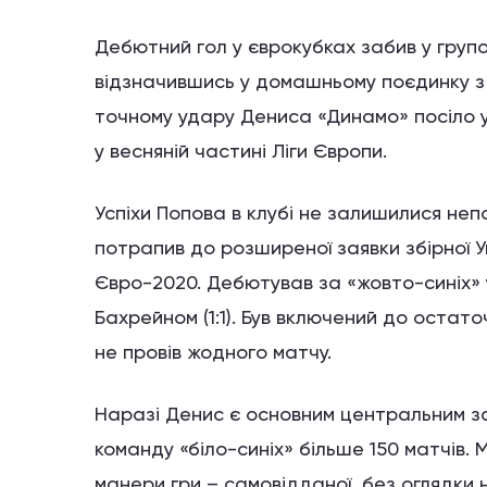
Дебютний гол у єврокубках забив у групов
відзначившись у домашньому поєдинку з
точному удару Дениса «Динамо» посіло у
у весняній частині Ліги Європи.
Успіхи Попова в клубі не залишилися непо
потрапив до розширеної заявки збірної У
Євро-2020. Дебютував за «жовто-синіх» у
Бахрейном (1:1). Був включений до остато
не провів жодного матчу.
Наразі Денис є основним центральним з
команду «біло-синіх» більше 150 матчів. 
манери гри – самовідданої, без оглядки 