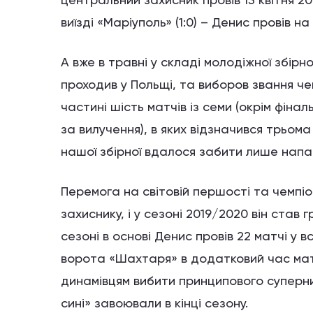
виїзді «Маріуполь» (1:0) – Денис провів на 
А вже в травні у складі молодіжної збірн
проходив у Польщі, та виборов звання чем
частині шість матчів із семи (окрім фіна
за вилучення), в яких відзначився трьома
нашої збірної вдалося забити лише напа
Перемога на світовій першості та чемпі
захиснику, і у сезоні 2019/2020 він ста
сезоні в основі Денис провів 22 матчі у вс
ворота «Шахтаря» в додатковий час матч
динамівцям вибити принципового суперник
сині» завоювали в кінці сезону.