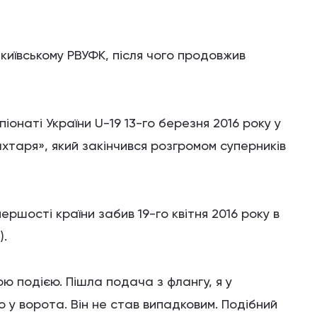
київському РВУФК, після чого продовжив
онаті України U-19 13-го березня 2016 року у
хтаря», який закінчився розгромом суперників
ершості країни забив 19-го квітня 2016 року в
).
ю подією. Пішла подача з флангу, я у
о у ворота. Він не став випадковим. Подібний