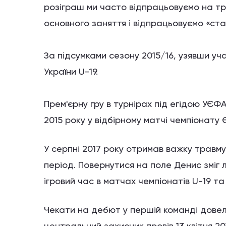
розіграш ми часто відпрацьовуємо на т
основного заняття і відпрацьовуємо «ст
За підсумками сезону 2015/16, узявши уч
України U-19.
Прем'єрну гру в турнірах під егідою УЄФА 
2015 року у відбірному матчі чемпіонату 
У серпні 2017 року отримав важку травму 
період. Повернутися на поле Денис зміг 
ігровий час в матчах чемпіонатів U-19 та 
Чекати на дебют у першій команді довело
центральний захисник провів 13 квітня 20