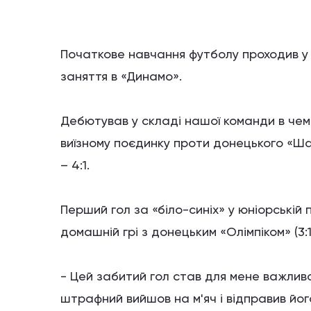
Початкове навчання футболу проходив у 
заняття в «Динамо».
Дебютував у складі нашої команди в чемпі
виїзному поєдинку проти донецького «Ша
– 4:1.
Перший гол за «біло-синіх» у юніорській п
домашній грі з донецьким «Олімпіком» (3:1
- Цей забитий гол став для мене важливо
штрафний вийшов на м'яч і відправив йог