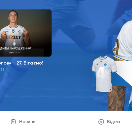
4
пову – 27. Вітаємо!
:58
Новини
Відео